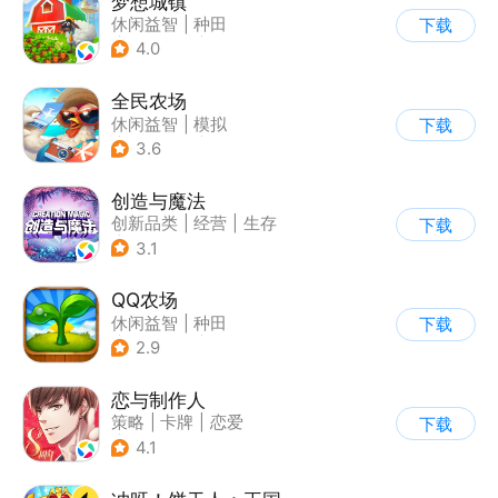
梦想城镇
休闲益智
|
种田
下载
|
田园生活
|
中国风
4.0
全民农场
休闲益智
|
模拟
下载
|
田园生活
|
卡通
3.6
创造与魔法
创新品类
|
经营
|
生存
下载
|
开放世界
3.1
QQ农场
休闲益智
|
种田
下载
|
田园生活
|
卡通
2.9
恋与制作人
策略
|
卡牌
|
恋爱
下载
|
乙女
4.1