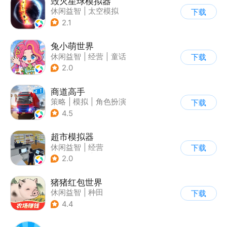
毁灭星球模拟器
休闲益智
|
太空模拟
下载
|
太空
2.1
兔小萌世界
休闲益智
|
经营
|
童话
下载
|
捏脸
2.0
商道高手
策略
|
模拟
|
角色扮演
下载
|
收集
4.5
超市模拟器
休闲益智
|
经营
下载
|
文字游戏
|
模拟
2.0
猪猪红包世界
休闲益智
|
种田
下载
|
田园生活
|
积分网赚
4.4