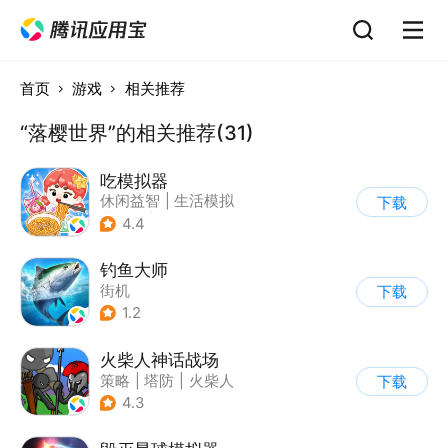
首页
游戏
相关推荐
“落樱世界”的相关推荐(31)
吃模拟器
休闲益智
|
生活模拟
下载
|
美食
|
卡通
4.4
钓鱼大师
街机
下载
1.2
火柴人神话战场
策略
|
塔防
|
火柴人
下载
|
休闲益智
4.3