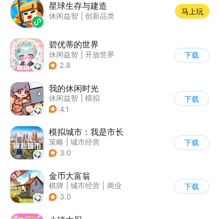
星球生存与建造
马上玩
休闲益智
|
创新品类
碧优蒂的世界
休闲益智
|
开放世界
下载
|
Q版
|
捏脸
2.8
我的休闲时光
休闲益智
|
模拟
下载
4.1
模拟城市：我是市长
策略
|
城市经营
下载
|
模拟城市
|
开放世界
3.0
金币大富翁
棋牌
|
城市经营
|
商业
下载
|
脑洞
3.0