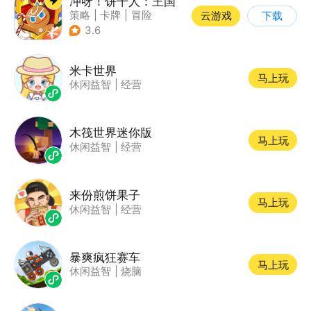
冲呀！饼干人：王国
策略
|
卡牌
|
冒险
云游戏
下载
|
卡通
3.6
米卡世界
马上玩
休闲益智
|
经营
木筏世界迷你版
马上玩
休闲益智
|
经营
来份煎饼果子
马上玩
休闲益智
|
经营
暴爽疯狂赛车
马上玩
休闲益智
|
烧脑