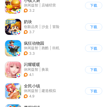
小镇大厨
休闲益智
|
店铺经营
下载
|
美食
|
卡通
3.2
奶块
创新品类
|
沙盒
|
冒险
下载
|
开放世界
3.7
疯狂动物园
休闲益智
|
跑酷
|
街机
下载
|
像素风
3.3
闪耀暖暖
休闲益智
|
换装
下载
|
美少女
|
二次元
4.1
全民小镇
休闲益智
|
建造模拟
下载
|
卡通
|
腾讯
4.9