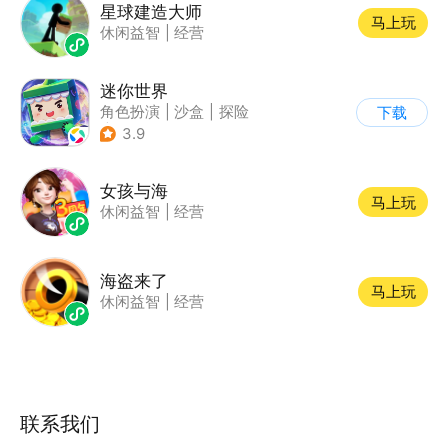
星球建造大师
马上玩
休闲益智
|
经营
迷你世界
角色扮演
|
沙盒
|
探险
下载
|
我的世界
3.9
女孩与海
马上玩
休闲益智
|
经营
海盗来了
马上玩
休闲益智
|
经营
联系我们