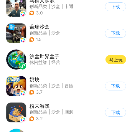
马桶人起源
创新品类
|
沙盒
|
卡通
下载
|
建造
3.0
盖瑞沙盒
创新品类
|
沙盒
下载
|
像素风
|
DIY
1.5
沙盒世界盒子
马上玩
休闲益智
|
经营
奶块
创新品类
|
沙盒
|
冒险
下载
|
开放世界
3.7
粉末游戏
创新品类
|
沙盒
|
脑洞
下载
|
像素风
3.2