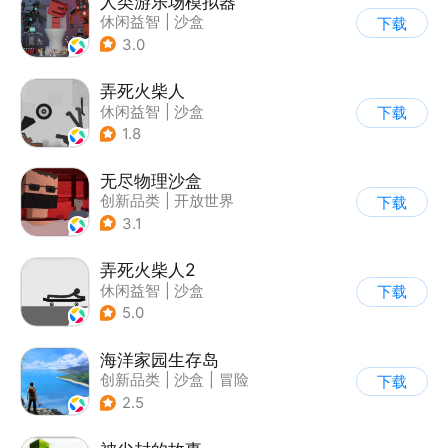
人类游乐场模拟器
休闲益智
|
沙盒
下载
3.0
弄死火柴人
休闲益智
|
沙盒
下载
|
火柴人
1.8
无尽物理沙盒
创新品类
|
开放世界
下载
|
像素风
|
动作冒险
3.1
弄死火柴人2
休闲益智
|
沙盒
下载
5.0
海洋家园生存岛
创新品类
|
沙盒
|
冒险
下载
|
开放世界
2.5