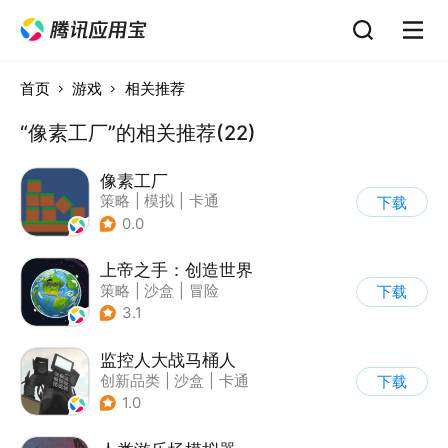
首页
游戏
相关推荐
“像素工厂”的相关推荐(22)
像素工厂
策略
|
模拟
|
卡通
下载
|
62游戏
0.0
上帝之手：创造世界
策略
|
沙盒
|
冒险
下载
|
卡通
3.1
监控人大战马桶人
创新品类
|
沙盒
|
卡通
下载
|
建造
1.0