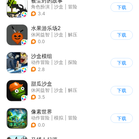
被尘封的故事
角色扮演
|
沙盒
|
冒险
下载
|
开放世界
3.4
水果游乐场2
休闲益智
|
沙盒
|
解压
下载
|
脑洞
0.0
沙盒模组
动作冒险
|
沙盒
|
探险
下载
|
卡通
2.8
甜瓜沙盒
休闲益智
|
沙盒
|
解压
下载
|
像素风
3.5
像素世界
动作冒险
|
模拟
|
冒险
下载
|
像素风
0.0