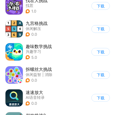
找茬大挑战
找茬
下载
1.0
九宫格挑战
休闲解压
下载
0.0
趣味数学挑战
兴趣学习
下载
5.0
拆螺丝大挑战
休闲益智
|
消除
下载
0.0
速速放大
AI语音转录
下载
0.0