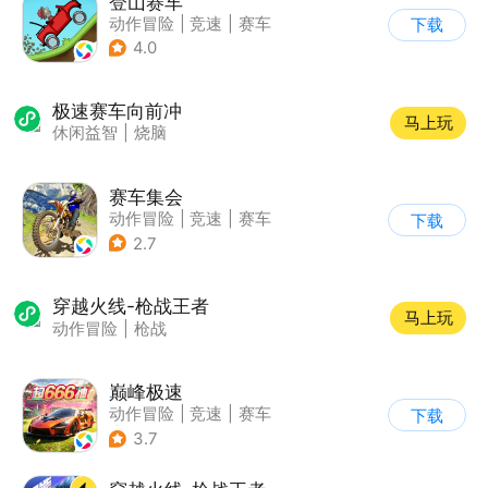
登山赛车
动作冒险
|
竞速
|
赛车
下载
|
卡通
4.0
极速赛车向前冲
马上玩
休闲益智
|
烧脑
赛车集会
动作冒险
|
竞速
|
赛车
下载
|
写实
2.7
穿越火线-枪战王者
马上玩
动作冒险
|
枪战
巅峰极速
动作冒险
|
竞速
|
赛车
下载
|
漂移
3.7