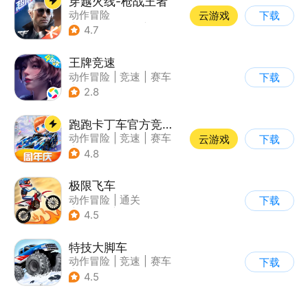
穿越火线-枪战王者
动作冒险
云游戏
下载
|
第一人称射击
|
枪战
4.7
|
穿越火线
王牌竞速
动作冒险
|
竞速
|
赛车
下载
|
漂移
2.8
跑跑卡丁车官方竞速版
动作冒险
|
竞速
|
赛车
云游戏
下载
|
跑跑卡丁车
4.8
极限飞车
动作冒险
|
通关
下载
|
摩托车
|
横版过关
4.5
特技大脚车
动作冒险
|
竞速
|
赛车
下载
|
卡通
4.5