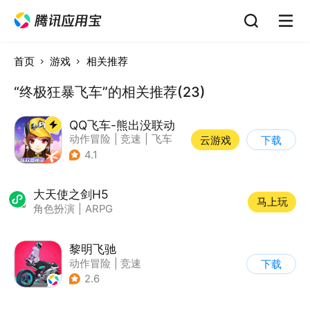
首页
游戏
相关推荐
“终极狂暴飞车”的相关推荐(23)
QQ飞车-熊出没联动
动作冒险
|
竞速
|
飞车
云游戏
下载
|
漂移
4.1
大天使之剑H5
马上玩
角色扮演
|
ARPG
黎明飞驰
动作冒险
|
竞速
下载
|
摩托车
|
写实
2.6