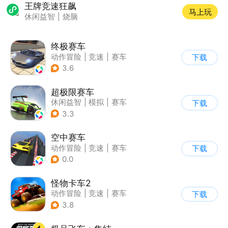
王牌竞速狂飙
马上玩
休闲益智
|
烧脑
终极赛车
动作冒险
|
竞速
|
赛车
下载
3.6
超极限赛车
休闲益智
|
模拟
|
赛车
下载
|
漂移
3.3
空中赛车
动作冒险
|
竞速
|
赛车
下载
|
卡通
0.0
怪物卡车2
动作冒险
|
竞速
|
赛车
下载
|
卡通
3.8