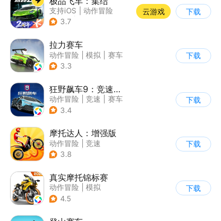
极品飞车：集结
支持iOS
|
动作冒险
云游戏
下载
|
竞速
|
赛车
3.7
拉力赛车
动作冒险
|
模拟
|
赛车
下载
|
漂移
3.3
狂野飙车9：竞速传奇
动作冒险
|
竞速
|
赛车
下载
|
狂野飙车
3.4
摩托达人：增强版
动作冒险
|
竞速
下载
|
摩托车
|
卡通
3.8
真实摩托锦标赛
动作冒险
|
模拟
下载
|
摩托车
|
写实
4.5