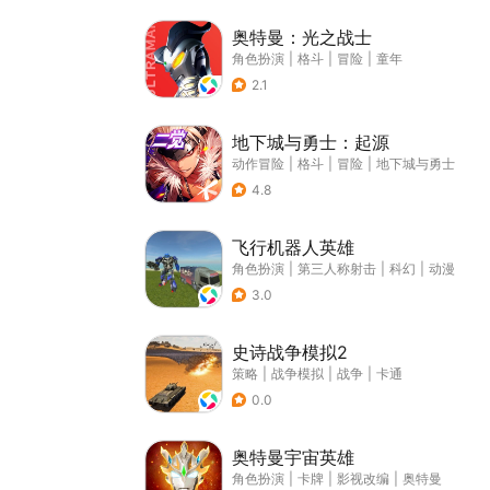
奥特曼：光之战士
角色扮演
|
格斗
|
冒险
|
童年
2.1
地下城与勇士：起源
动作冒险
|
格斗
|
冒险
|
地下城与勇士
4.8
飞行机器人英雄
角色扮演
|
第三人称射击
|
科幻
|
动漫
3.0
史诗战争模拟2
策略
|
战争模拟
|
战争
|
卡通
0.0
奥特曼宇宙英雄
角色扮演
|
卡牌
|
影视改编
|
奥特曼