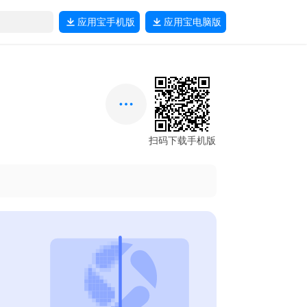
应用宝
手机版
应用宝
电脑版
扫码下载手机版