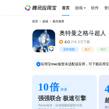
首页
游戏
软件
资
首页
游戏
相关推荐
奥特曼之格斗超人
4.0
216.3万下载
动作冒险
格斗
奇幻
应用宝mac版暂未适配该应用，可下载应用宝
10
倍
加速
强强联合 极速引擎
与intel合作，比传统模拟器快10倍
腾