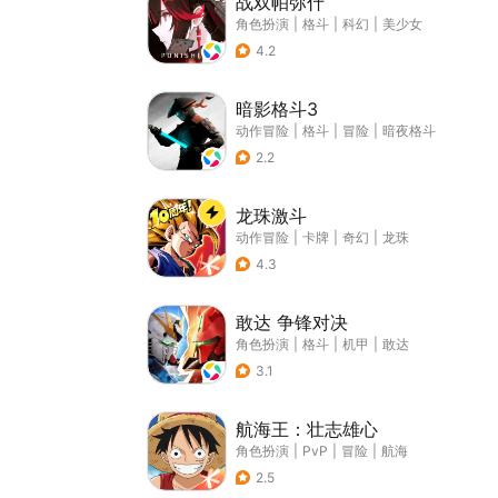
战双帕弥什
角色扮演
|
格斗
|
科幻
|
美少女
4.2
暗影格斗3
动作冒险
|
格斗
|
冒险
|
暗夜格斗
2.2
龙珠激斗
动作冒险
|
卡牌
|
奇幻
|
龙珠
4.3
敢达 争锋对决
角色扮演
|
格斗
|
机甲
|
敢达
3.1
航海王：壮志雄心
角色扮演
|
PvP
|
冒险
|
航海
2.5