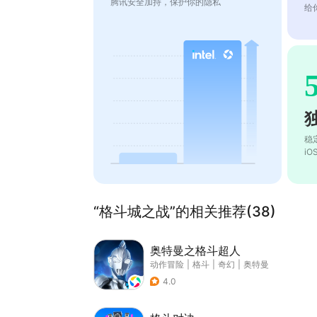
腾讯安全加持，保护你的隐私
给
稳
i
“格斗城之战”的相关推荐(38)
奥特曼之格斗超人
动作冒险
|
格斗
|
奇幻
|
奥特曼
4.0