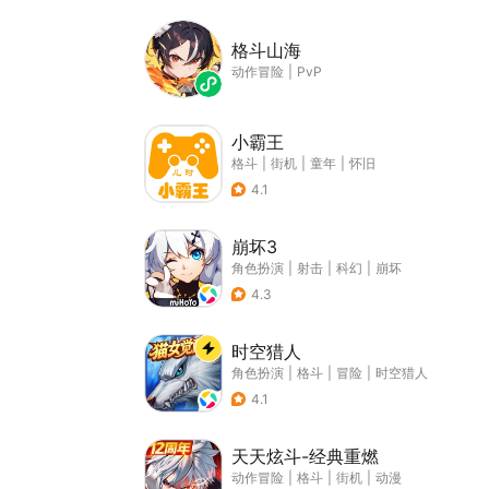
格斗山海
动作冒险
|
PvP
小霸王
格斗
|
街机
|
童年
|
怀旧
4.1
崩坏3
角色扮演
|
射击
|
科幻
|
崩坏
4.3
时空猎人
角色扮演
|
格斗
|
冒险
|
时空猎人
4.1
天天炫斗-经典重燃
动作冒险
|
格斗
|
街机
|
动漫