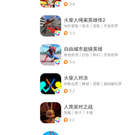
3.6
火柴人绳索英雄传2
动作冒险
|
射击
|
冒险
|
开放世界
3.3
自由城市超级英雄
角色扮演
|
沙盒
|
科幻
|
开放世界
3.0
火柴人对决
创新品类
|
解谜
|
冒险
|
挑战破纪录
3.2
人类派对之战
策略
|
骰子
|
卡通
2.2