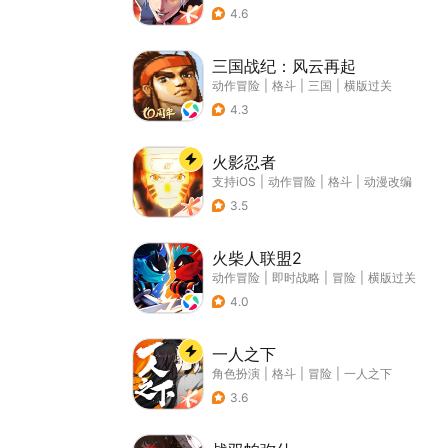
4.6
三国战纪：风云再起
动作冒险
|
格斗
|
三国
|
横版过关
4.3
火影忍者
支持iOS
|
动作冒险
|
格斗
|
动漫改编
3.5
火柴人联盟2
动作冒险
|
即时战略
|
冒险
|
横版过关
4.0
一人之下
角色扮演
|
格斗
|
冒险
|
一人之下
3.6