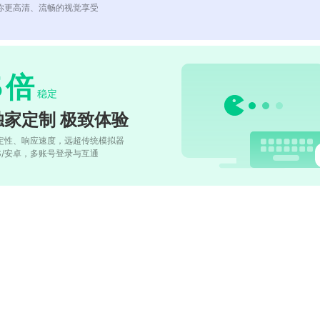
你更高清、流畅的视觉享受
5
倍
稳定
独家定制 极致体验
定性、响应速度，远超传统模拟器
OS/安卓，多账号登录与互通