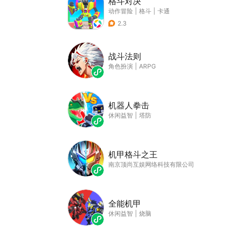
格斗对决
动作冒险
|
格斗
|
卡通
2.3
战斗法则
角色扮演
|
ARPG
机器人拳击
休闲益智
|
塔防
机甲格斗之王
南京顶尚互娱网络科技有限公司
全能机甲
休闲益智
|
烧脑