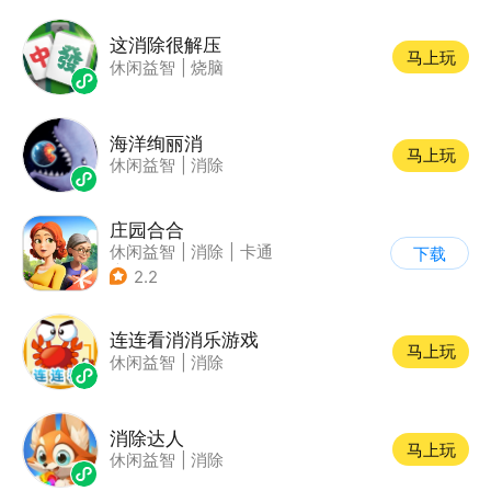
这消除很解压
马上玩
休闲益智
|
烧脑
海洋绚丽消
马上玩
休闲益智
|
消除
庄园合合
休闲益智
|
消除
|
卡通
下载
|
腾讯
2.2
连连看消消乐游戏
马上玩
休闲益智
|
消除
消除达人
马上玩
休闲益智
|
消除