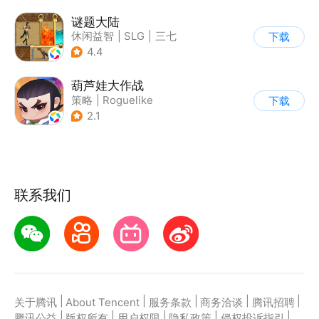
谜题大陆
休闲益智
|
SLG
|
三七
下载
|
策略
4.4
葫芦娃大作战
策略
|
Roguelike
下载
|
神话
|
葫芦娃
2.1
联系我们
|
|
|
|
|
关于腾讯
About Tencent
服务条款
商务洽谈
腾讯招聘
|
|
|
|
|
腾讯公益
版权所有
用户权限
隐私政策
侵权投诉指引