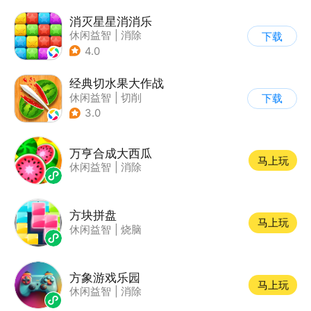
消灭星星消消乐
休闲益智
|
消除
下载
4.0
经典切水果大作战
休闲益智
|
切削
下载
3.0
万亨合成大西瓜
马上玩
休闲益智
|
消除
方块拼盘
马上玩
休闲益智
|
烧脑
方象游戏乐园
马上玩
休闲益智
|
消除