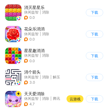
消灭星星乐
休闲益智
|
消除
下载
0.0
花朵乐消消
休闲益智
|
消除
下载
0.0
星星趣消消
休闲益智
|
消除
下载
0.0
消个箭头
休闲益智
|
消除
|
解压
下载
|
清新
3.0
天天爱消除
休闲益智
|
消除
|
腾讯
云游戏
下载
|
单机
4.7