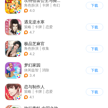
坎特伯雷公主与骑士唤醒冠军之剑的奇幻冒险
角色扮演
|
卡牌
|
奇幻
下载
|
剧情
4.0
遇见逆水寒
策略
|
卡牌
|
恋爱
下载
|
捏脸
4.7
极品芝麻官
角色扮演
|
收集
下载
|
架空历史
|
古风
4.2
梦幻家园
休闲益智
|
消除
下载
|
女性向
|
卡通
3.4
恋与制作人
策略
|
卡牌
|
恋爱
下载
|
乙女
4.1