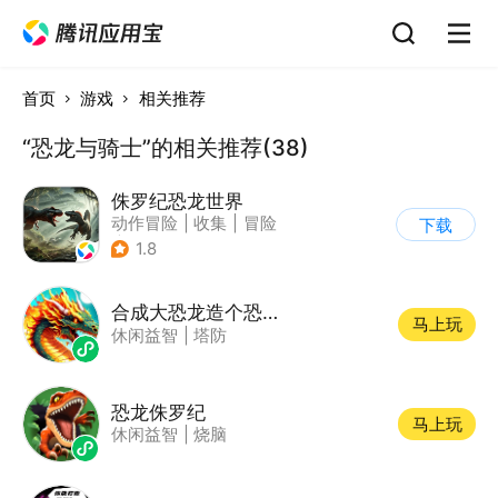
首页
游戏
相关推荐
“恐龙与骑士”的相关推荐(38)
侏罗纪恐龙世界
动作冒险
|
收集
|
冒险
下载
|
写实
1.8
合成大恐龙造个恐龙岛
马上玩
休闲益智
|
塔防
恐龙侏罗纪
马上玩
休闲益智
|
烧脑