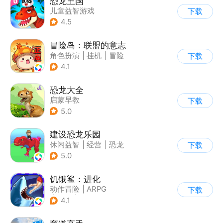
恐龙王国
儿童益智游戏
下载
4.5
冒险岛：联盟的意志
角色扮演
|
挂机
|
冒险
下载
|
冒险岛
4.1
恐龙大全
启蒙早教
下载
5.0
建设恐龙乐园
休闲益智
|
经营
|
恐龙
下载
|
卡通
5.0
饥饿鲨：进化
动作冒险
|
ARPG
下载
|
冒险
|
饥饿鲨
4.1