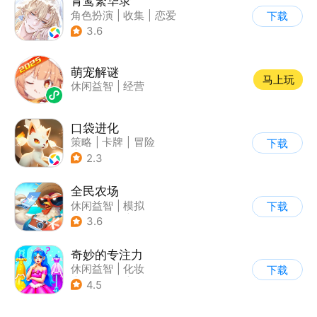
青鸾繁华录
角色扮演
|
收集
|
恋爱
下载
|
剧情
3.6
萌宠解谜
马上玩
休闲益智
|
经营
口袋进化
策略
|
卡牌
|
冒险
下载
|
精灵宝可梦
2.3
全民农场
休闲益智
|
模拟
下载
|
田园生活
|
卡通
3.6
奇妙的专注力
休闲益智
|
化妆
下载
|
宝宝巴士
|
儿童游戏
4.5