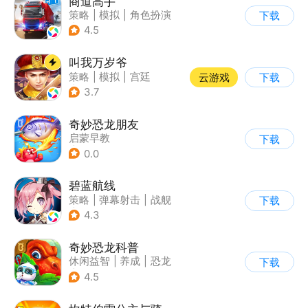
商道高手
策略
|
模拟
|
角色扮演
下载
|
收集
4.5
叫我万岁爷
策略
|
模拟
|
宫廷
云游戏
下载
|
剧情
3.7
奇妙恐龙朋友
启蒙早教
下载
|
儿童益智游戏
0.0
碧蓝航线
策略
|
弹幕射击
|
战舰
下载
|
美少女
4.3
奇妙恐龙科普
休闲益智
|
养成
|
恐龙
下载
|
宝宝巴士
4.5