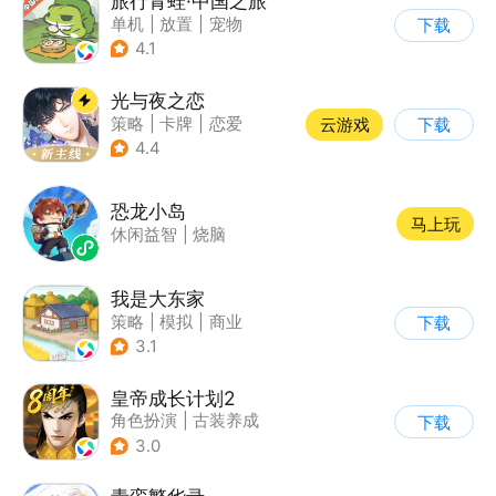
旅行青蛙·中国之旅
单机
|
放置
|
宠物
下载
|
中国风
4.1
光与夜之恋
策略
|
卡牌
|
恋爱
云游戏
下载
|
乙女
4.4
恐龙小岛
马上玩
休闲益智
|
烧脑
我是大东家
策略
|
模拟
|
商业
下载
|
卡通
3.1
皇帝成长计划2
角色扮演
|
古装养成
下载
|
架空历史
|
剧情
3.0