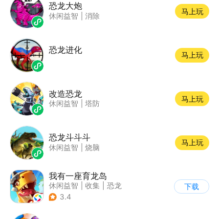
恐龙大炮
马上玩
休闲益智
|
消除
恐龙进化
马上玩
改造恐龙
马上玩
休闲益智
|
塔防
恐龙斗斗斗
马上玩
休闲益智
|
烧脑
我有一座育龙岛
休闲益智
|
收集
|
恐龙
下载
|
宠物养成
3.4