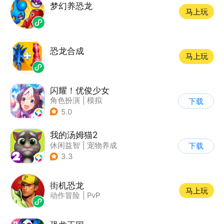
梦幻养恐龙
马上玩
恐龙合成
马上玩
闪耀！优俊少女
角色扮演
|
模拟
下载
|
女性向
|
二次元
5.0
我的汤姆猫2
休闲益智
|
宠物养成
下载
|
汤姆猫
|
儿童游戏
3.3
街机恐龙
马上玩
动作冒险
|
PvP