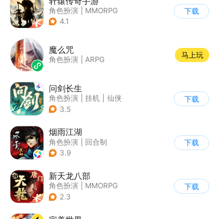
轩辕传奇手游
角色扮演
|
MMORPG
下载
|
神话
|
山海经
4.1
魔么咒
马上玩
角色扮演
|
ARPG
问剑长生
角色扮演
|
挂机
|
仙侠
下载
|
剧情
3.5
烟雨江湖
角色扮演
|
回合制
下载
|
武侠
|
中国风
3.9
新天龙八部
角色扮演
|
MMORPG
下载
|
武侠
|
天龙八部
2.3