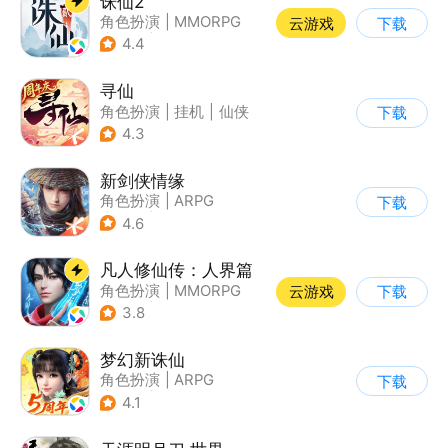
诛仙2
角色扮演
|
MMORPG
云游戏
下载
|
仙侠
|
诛仙
4.4
寻仙
角色扮演
|
挂机
|
仙侠
下载
|
寻仙
4.3
新剑侠情缘
角色扮演
|
ARPG
下载
|
武侠
|
剑侠情缘
4.6
凡人修仙传：人界篇
角色扮演
|
MMORPG
云游戏
下载
|
仙侠
|
开放世界
3.8
梦幻新诛仙
角色扮演
|
ARPG
下载
|
仙侠
|
诛仙
4.1