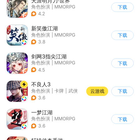
天涯明月刀·世界
角色扮演
|
MMORPG
下载
|
武侠
|
天涯明月刀
4.2
新笑傲江湖
角色扮演
|
MMORPG
下载
|
小说改编
|
金庸
3.8
剑网3指尖江湖
角色扮演
|
MMORPG
下载
|
武侠
|
剑网
4.5
不良人3
角色扮演
|
卡牌
|
武侠
云游戏
下载
|
画江湖之不良人
3.6
一梦江湖
角色扮演
|
MMORPG
下载
|
武侠
|
捏脸
3.6