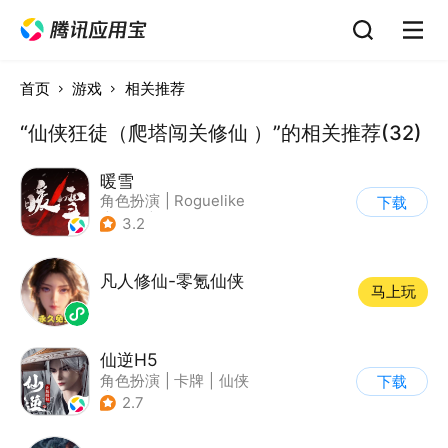
首页
游戏
相关推荐
“仙侠狂徒（爬塔闯关修仙 ）”的相关推荐(32)
暖雪
角色扮演
|
Roguelike
下载
|
奇幻
|
steam游戏
3.2
凡人修仙-零氪仙侠
马上玩
仙逆H5
角色扮演
|
卡牌
|
仙侠
下载
|
中国风
2.7