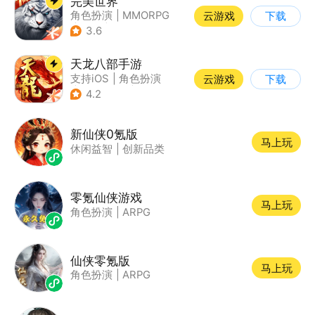
完美世界
角色扮演
|
MMORPG
云游戏
下载
|
奇幻
|
完美世界
3.6
天龙八部手游
支持iOS
|
角色扮演
云游戏
下载
|
MMORPG
|
武侠
4.2
新仙侠0氪版
马上玩
休闲益智
|
创新品类
零氪仙侠游戏
马上玩
角色扮演
|
ARPG
仙侠零氪版
马上玩
角色扮演
|
ARPG