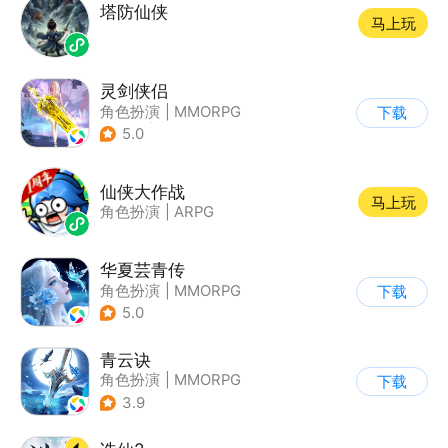
塔防仙侠
马上玩
灵剑侠侣
角色扮演
|
MMORPG
下载
|
仙侠
|
中国风
5.0
仙侠大作战
马上玩
角色扮演
|
ARPG
华夏芸青传
角色扮演
|
MMORPG
下载
|
仙侠
|
中国风
5.0
青云诀
角色扮演
|
MMORPG
下载
|
仙侠
|
自由交易
3.9