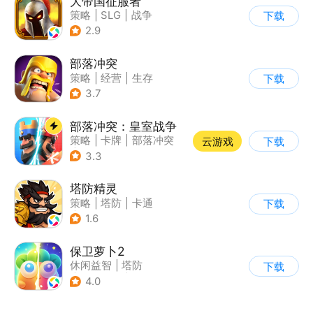
大帝国征服者
策略
|
SLG
|
战争
下载
|
帝国时代
2.9
部落冲突
策略
|
经营
|
生存
下载
|
部落冲突
3.7
部落冲突：皇室战争
策略
|
卡牌
|
部落冲突
云游戏
下载
|
卡通
3.3
塔防精灵
策略
|
塔防
|
卡通
下载
|
自走棋
1.6
保卫萝卜2
休闲益智
|
塔防
下载
|
保卫萝卜
|
凯罗天下
4.0