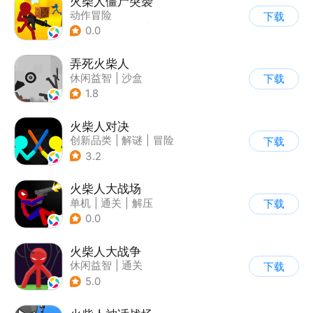
火柴人僵尸突袭
动作冒险
下载
|
第三人称射击
|
丧尸
0.0
|
挑战破纪录
弄死火柴人
休闲益智
|
沙盒
下载
|
火柴人
1.8
火柴人对决
创新品类
|
解谜
|
冒险
下载
|
挑战破纪录
3.2
火柴人大战场
单机
|
通关
|
解压
下载
|
火柴人
0.0
火柴人大战争
休闲益智
|
通关
下载
|
火柴人
5.0