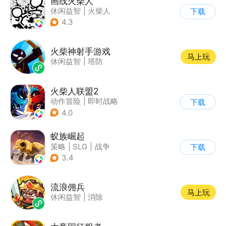
画线火柴人
休闲益智
|
火柴人
下载
|
DIY
4.3
火柴神射手游戏
马上玩
休闲益智
|
塔防
火柴人联盟2
动作冒险
|
即时战略
下载
|
冒险
|
横版过关
4.0
蚁族崛起
策略
|
SLG
|
战争
下载
|
卡通
3.4
流浪佣兵
马上玩
休闲益智
|
消除