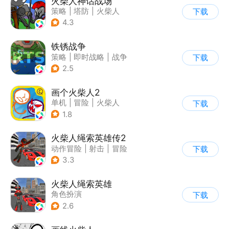
火柴人神话战场
策略
|
塔防
|
火柴人
下载
|
休闲益智
4.3
铁锈战争
策略
|
即时战略
|
战争
下载
|
像素风
2.5
画个火柴人2
单机
|
冒险
|
火柴人
下载
|
休闲益智
1.8
火柴人绳索英雄传2
动作冒险
|
射击
|
冒险
下载
|
开放世界
3.3
火柴人绳索英雄
角色扮演
下载
|
第三人称射击
2.6
|
火柴人
|
动作冒险