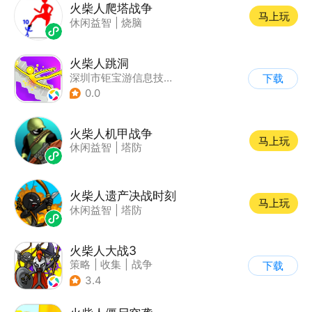
火柴人爬塔战争
马上玩
休闲益智
|
烧脑
火柴人跳洞
深圳市钜宝游信息技术有限公司
下载
0.0
火柴人机甲战争
马上玩
休闲益智
|
塔防
火柴人遗产决战时刻
马上玩
休闲益智
|
塔防
火柴人大战3
策略
|
收集
|
战争
下载
|
火柴人
3.4