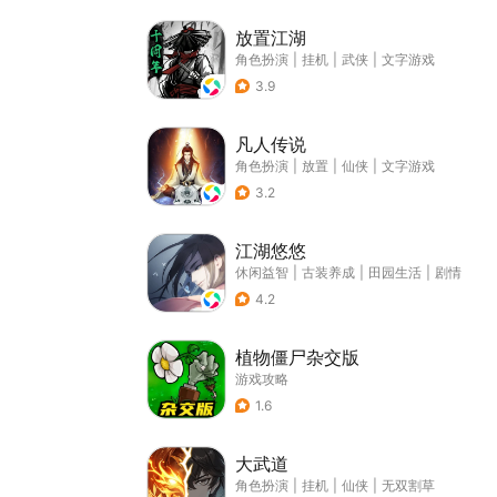
放置江湖
角色扮演
|
挂机
|
武侠
|
文字游戏
3.9
凡人传说
角色扮演
|
放置
|
仙侠
|
文字游戏
3.2
江湖悠悠
休闲益智
|
古装养成
|
田园生活
|
剧情
4.2
植物僵尸杂交版
游戏攻略
1.6
大武道
角色扮演
|
挂机
|
仙侠
|
无双割草