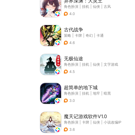
异界深渊：大灵王
角色扮演
|
挂机
|
仙侠
|
古风
4.0
古代战争
策略
|
卡牌
|
奇幻
|
卡通
4.6
无极仙途
角色扮演
|
挂机
|
仙侠
|
文字游戏
4.5
超简单的地下城
角色扮演
|
挂机
|
地牢
|
暗黑
3.0
魔天记游戏软件V1.0
角色扮演
|
卡牌
|
仙侠
|
小说改编IP
3.6