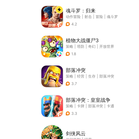
魂斗罗：归来
动作冒险
|
射击
|
冒险
|
魂斗罗
4.2
植物大战僵尸3
策略
|
塔防
|
奇幻
|
开放世界
1.8
部落冲突
策略
|
经营
|
生存
|
部落冲突
3.7
部落冲突：皇室战争
策略
|
卡牌
|
部落冲突
|
卡通
3.3
剑侠风云