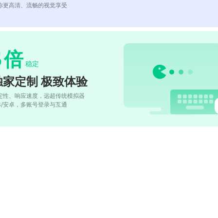
你更高清、流畅的视觉享受
5
倍
稳定
独家定制 极致体验
定性、响应速度，远超传统模拟器
OS/安卓，多账号登录与互通