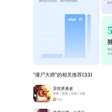
腾讯安全加持，保护你的隐私
给
稳
i
“僵尸大师”的相关推荐(33)
异世界勇者
策略
|
收集
|
冒险
|
Q版
0.0