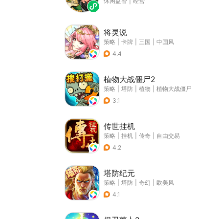
休闲益智
|
经营
将灵说
策略
|
卡牌
|
三国
|
中国风
4.4
植物大战僵尸2
策略
|
塔防
|
植物
|
植物大战僵尸
3.1
传世挂机
策略
|
挂机
|
传奇
|
自由交易
4.2
塔防纪元
策略
|
塔防
|
奇幻
|
欧美风
4.1