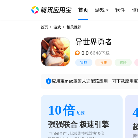
首页
游戏
软件
资
首页
游戏
相关推荐
异世界勇者
0.0
6648下载
策略
收集
冒险
应用宝mac版暂未适配该应用，可下载应用宝
10
倍
加速
强强联合 极速引擎
与intel合作，比传统模拟器快10倍
腾