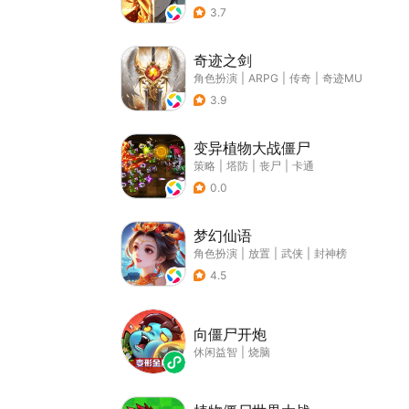
3.7
奇迹之剑
角色扮演
|
ARPG
|
传奇
|
奇迹MU
3.9
变异植物大战僵尸
策略
|
塔防
|
丧尸
|
卡通
0.0
梦幻仙语
角色扮演
|
放置
|
武侠
|
封神榜
4.5
向僵尸开炮
休闲益智
|
烧脑