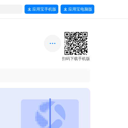
应用宝
手机版
应用宝
电脑版
扫码下载手机版