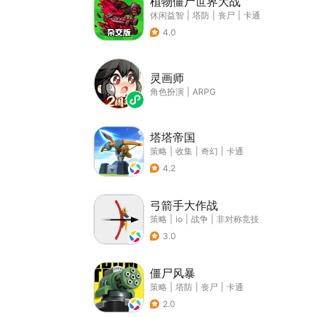
植物僵尸世界大战
休闲益智
|
塔防
|
丧尸
|
卡通
4.0
灵画师
角色扮演
|
ARPG
塔塔帝国
策略
|
收集
|
奇幻
|
卡通
4.2
弓箭手大作战
策略
|
io
|
战争
|
非对称竞技
3.0
僵尸风暴
策略
|
塔防
|
丧尸
|
卡通
2.0