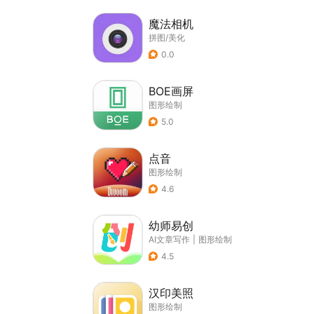
魔法相机
拼图/美化
0.0
BOE画屏
图形绘制
5.0
点音
图形绘制
4.6
幼师易创
AI文章写作
|
图形绘制
4.5
汉印美照
图形绘制