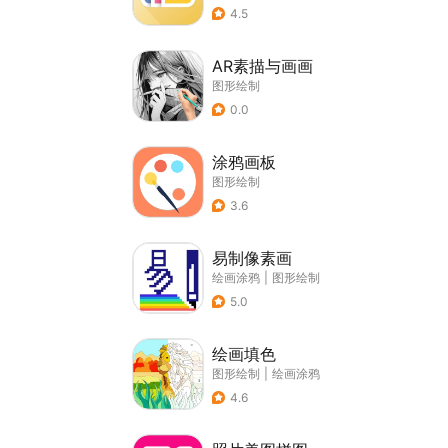
4.5
AR素描与画画
图形绘制
0.0
涂鸦画板
图形绘制
3.6
易制像素画
绘画涂鸦
|
图形绘制
5.0
绘画填色
图形绘制
|
绘画涂鸦
4.6