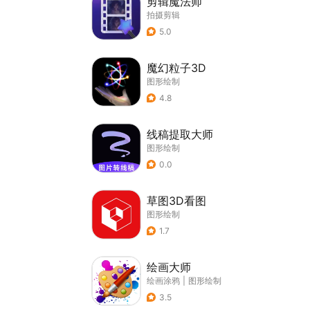
剪辑魔法师
拍摄剪辑
5.0
魔幻粒子3D
图形绘制
4.8
线稿提取大师
图形绘制
0.0
草图3D看图
图形绘制
1.7
绘画大师
绘画涂鸦
|
图形绘制
3.5