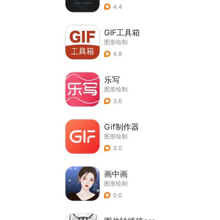
4.4
GIF工具箱
图形绘制
4.8
乐写
图形绘制
3.6
Gif制作器
图形绘制
3.0
画中画
图形绘制
0.0