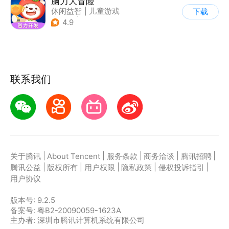
脑力大冒险
休闲益智
|
儿童游戏
下载
|
卡通
|
学习教育
4.9
联系我们
|
|
|
|
|
关于腾讯
About Tencent
服务条款
商务洽谈
腾讯招聘
|
|
|
|
|
腾讯公益
版权所有
用户权限
隐私政策
侵权投诉指引
用户协议
版本号:
9.2.5
备案号: 粤B2-20090059-1623A
主办者: 深圳市腾讯计算机系统有限公司