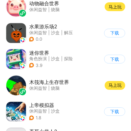
动物融合世界
马上玩
休闲益智
|
烧脑
水果游乐场2
休闲益智
|
沙盒
|
解压
下载
|
脑洞
0.0
迷你世界
角色扮演
|
沙盒
|
探险
下载
|
我的世界
3.9
木筏海上生存世界
马上玩
休闲益智
|
烧脑
上帝模拟器
休闲益智
|
沙盒
下载
|
建造模拟
1.8