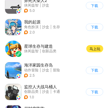
弄死火柴人2
休闲益智
|
沙盒
下载
5.0
我的起源
角色扮演
|
沙盒
|
生存
下载
|
开放世界
2.0
星球生存与建造
马上玩
休闲益智
|
创新品类
海洋家园生存岛
动作冒险
|
沙盒
|
冒险
下载
|
开放世界
2.5
监控人大战马桶人
创新品类
|
沙盒
|
卡通
下载
|
建造
1.0