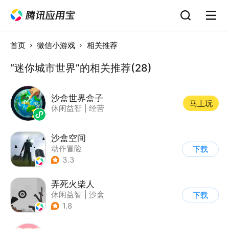
首页
微信小游戏
相关推荐
“迷你城市世界”的相关推荐(28)
沙盒世界盒子
马上玩
休闲益智
|
经营
沙盒空间
动作冒险
下载
|
第一人称射击
3.3
|
开放世界
|
写实
弄死火柴人
休闲益智
|
沙盒
下载
|
火柴人
1.8