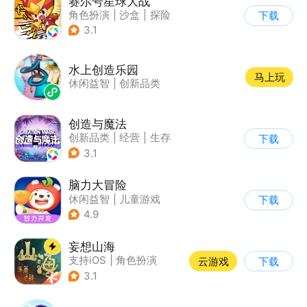
赛尔号星球大战
角色扮演
|
沙盒
|
探险
下载
|
赛尔号
3.1
水上创造乐园
马上玩
休闲益智
|
创新品类
创造与魔法
创新品类
|
经营
|
生存
下载
|
开放世界
3.1
脑力大冒险
休闲益智
|
儿童游戏
下载
|
卡通
|
学习教育
4.9
妄想山海
支持iOS
|
角色扮演
云游戏
下载
|
店铺经营
|
仙侠
3.1