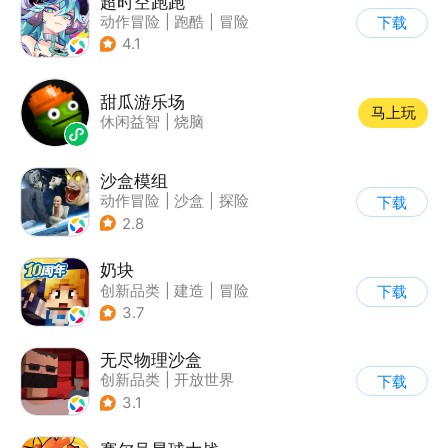
超时空跑跑
动作冒险
|
跑酷
|
冒险
下载
|
沙盒
4.1
甜瓜游乐场
马上玩
休闲益智
|
烧脑
沙盒模组
动作冒险
|
沙盒
|
探险
下载
|
卡通
2.8
奶块
创新品类
|
建造
|
冒险
下载
|
开放世界
3.7
无尽物理沙盒
创新品类
|
开放世界
下载
|
像素风
|
动作冒险
3.1