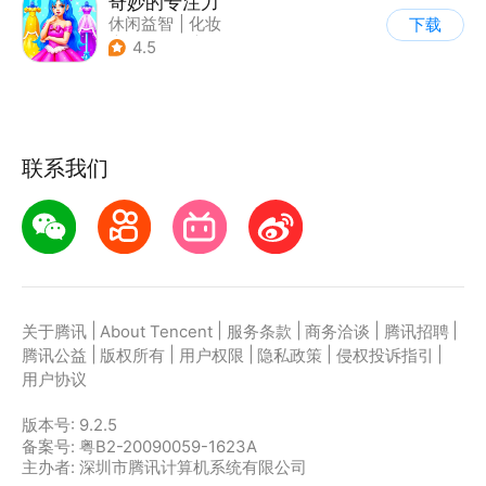
奇妙的专注力
休闲益智
|
化妆
下载
|
宝宝巴士
|
儿童游戏
4.5
联系我们
|
|
|
|
|
关于腾讯
About Tencent
服务条款
商务洽谈
腾讯招聘
|
|
|
|
|
腾讯公益
版权所有
用户权限
隐私政策
侵权投诉指引
用户协议
版本号:
9.2.5
备案号: 粤B2-20090059-1623A
主办者: 深圳市腾讯计算机系统有限公司