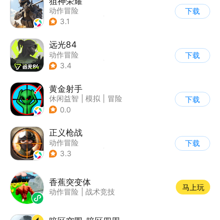
狙神荣耀
动作冒险
下载
|
第一人称射击
|
枪战
3.1
|
写实
远光84
动作冒险
下载
|
第一人称射击
|
枪战
3.4
|
战术竞技
黄金射手
休闲益智
|
模拟
|
冒险
下载
|
儿童游戏
0.0
正义枪战
动作冒险
下载
|
第一人称射击
|
枪战
3.3
|
战术竞技
香蕉突变体
马上玩
动作冒险
|
战术竞技