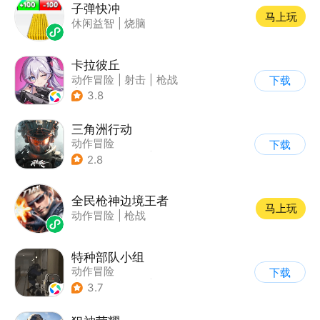
子弹快冲
马上玩
休闲益智
|
烧脑
卡拉彼丘
动作冒险
|
射击
|
枪战
下载
|
美少女
3.8
三角洲行动
动作冒险
下载
|
第一人称射击
|
枪战
2.8
|
战术竞技
全民枪神边境王者
马上玩
动作冒险
|
枪战
特种部队小组
动作冒险
下载
|
第一人称射击
|
枪战
3.7
|
写实