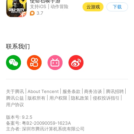
使命召唤手游
支持iOS
|
动作冒险
云游戏
下载
|
第一人称射击
|
军事
3.7
联系我们
|
|
|
|
|
关于腾讯
About Tencent
服务条款
商务洽谈
腾讯招聘
|
|
|
|
|
腾讯公益
版权所有
用户权限
隐私政策
侵权投诉指引
用户协议
版本号:
9.2.5
备案号: 粤B2-20090059-1623A
主办者: 深圳市腾讯计算机系统有限公司