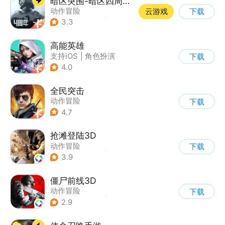
暗区突围-暗区四周年开启
动作冒险
云游戏
下载
|
第一人称射击
|
枪战
3.3
|
逃离塔科夫
高能英雄
支持iOS
|
角色扮演
下载
|
第三人称射击
|
科幻
4.0
全民突击
动作冒险
下载
|
第三人称射击
|
枪战
4.7
|
战术竞技
抢滩登陆3D
动作冒险
下载
|
第一人称射击
|
枪战
3.9
|
抢滩登陆
僵尸前线3D
动作冒险
下载
|
第三人称射击
|
末日
2.9
|
写实