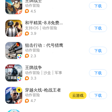
王牌战士
动作冒险
下载
|
第一人称射击
|
枪战
4.5
|
5v5
和平精英-8.8免费领20连抽
支持iOS
|
动作冒险
下载
|
PvP
|
枪战
3.9
狙击行动：代号猎鹰
动作冒险
下载
|
第一人称射击
|
枪战
2.3
|
写实
王牌战争
动作冒险
|
沙盒
|
军事
下载
|
开放世界
3.3
穿越火线-枪战王者
动作冒险
云游戏
下载
|
第一人称射击
|
枪战
4.7
|
穿越火线