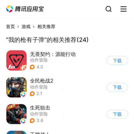
首页
游戏
相关推荐
“我的枪有子弹”的相关推荐(24)
无畏契约：源能行动
动作冒险
下载
|
第一人称射击
|
枪战
4.0
|
5v5
全民枪战2
动作冒险
下载
|
第一人称射击
|
枪战
2.1
|
二次元
生死狙击
动作冒险
下载
|
第一人称射击
|
枪战
3.6
|
战术竞技