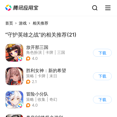
首页
游戏
相关推荐
“守护英雄之战”的相关推荐(21)
放开那三国
角色扮演
|
卡牌
|
三国
下载
|
Q版
4.0
胜利女神：新的希望
策略
|
卡牌
|
末日
下载
|
美少女
2.1
冒险小分队
策略
|
收集
|
奇幻
下载
|
美少女
4.0