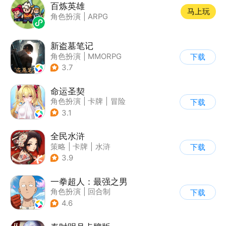
百炼英雄
马上玩
角色扮演
|
ARPG
新盗墓笔记
角色扮演
|
MMORPG
下载
|
冒险
|
盗墓笔记
3.7
命运圣契
角色扮演
|
卡牌
|
冒险
下载
|
美少女
3.1
全民水浒
策略
|
卡牌
|
水浒
下载
|
中国风
3.9
一拳超人：最强之男
角色扮演
|
回合制
下载
|
动漫改编
|
一拳超人
4.6