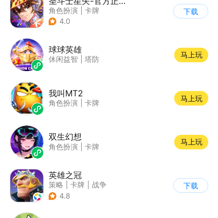
圣斗士星矢-官方正版(腾讯)
角色扮演
|
卡牌
下载
|
动漫改编
4.0
|
圣斗士星矢
球球英雄
马上玩
休闲益智
|
塔防
我叫MT2
马上玩
角色扮演
|
卡牌
双生幻想
马上玩
角色扮演
|
卡牌
英雄之冠
策略
|
卡牌
|
战争
下载
|
欧美风
4.8