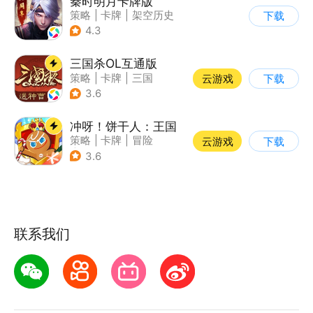
秦时明月卡牌版
策略
|
卡牌
|
架空历史
下载
|
秦时明月
4.3
三国杀OL互通版
策略
|
卡牌
|
三国
云游戏
下载
|
三国杀
3.6
冲呀！饼干人：王国
策略
|
卡牌
|
冒险
云游戏
下载
|
卡通
3.6
联系我们