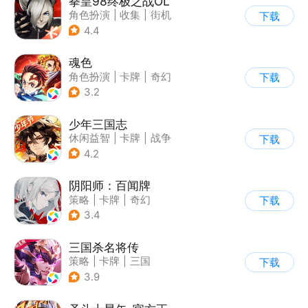
拳皇98终极之战OL
角色扮演
|
收集
|
街机
下载
|
拳皇
4.4
魂色
角色扮演
|
卡牌
|
奇幻
下载
|
动漫
3.2
少年三国志
休闲益智
|
卡牌
|
战争
下载
|
少年三国志
4.2
阴阳师：百闻牌
策略
|
卡牌
|
奇幻
下载
|
阴阳师
3.4
三国杀名将传
策略
|
卡牌
|
三国
下载
|
Q版
3.9