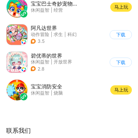
宝宝巴士奇妙宠物美妆店
马上玩
休闲益智
|
经营
阿凡达世界
动作冒险
|
求生
|
科幻
下载
|
开放世界
3.5
碧优蒂的世界
休闲益智
|
开放世界
下载
|
Q版
|
捏脸
2.8
宝宝消防安全
马上玩
休闲益智
|
烧脑
联系我们