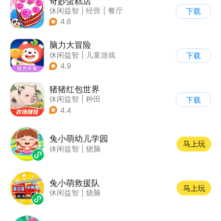
奇妙蛋糕店
休闲益智
|
经营
|
餐厅
下载
|
宝宝巴士
4.6
脑力大冒险
休闲益智
|
儿童游戏
下载
|
卡通
|
学习教育
4.9
猪猪红包世界
休闲益智
|
种田
下载
|
田园生活
|
积分网赚
4.4
兔小萌幼儿学园
马上玩
休闲益智
|
烧脑
兔小萌救援队
马上玩
休闲益智
|
烧脑