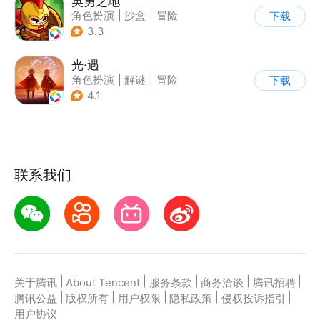
英勇之地
角色扮演
|
沙盒
|
冒险
下载
|
steam游戏
3.3
光·遇
角色扮演
|
解谜
|
冒险
下载
|
开放世界
4.1
联系我们
|
|
|
|
|
关于腾讯
About Tencent
服务条款
商务洽谈
腾讯招聘
|
|
|
|
|
腾讯公益
版权所有
用户权限
隐私政策
侵权投诉指引
用户协议