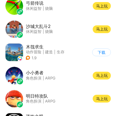
弓箭传说
马上玩
休闲益智
|
烧脑
沙城大乱斗2
马上玩
休闲益智
|
烧脑
木筏求生
动作冒险
|
建造
|
生存
下载
|
写实
1.9
小小勇者
马上玩
角色扮演
|
ARPG
明日特攻队
马上玩
角色扮演
|
ARPG