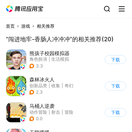
首页
游戏
相关推荐
“闯进地牢-香肠人冲冲冲”的相关推荐(20)
熊孩子校园模拟器
角色扮演
|
生活模拟
下载
|
写实
3.3
森林冰火人
创新品类
|
收集
|
奇幻
下载
|
儿童游戏
2.3
马桶人逆袭
动作冒险
|
射击
|
冒险
下载
|
像素风
0.0