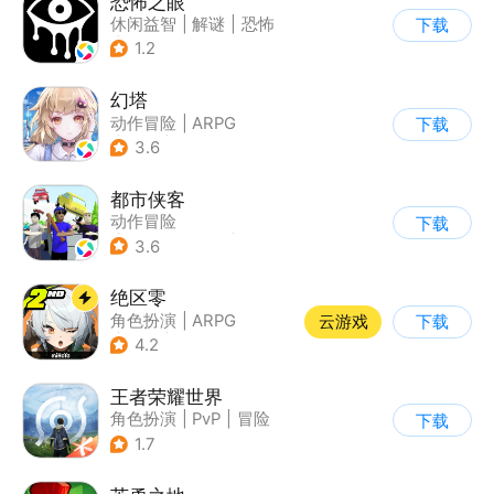
恐怖之眼
休闲益智
|
解谜
|
恐怖
下载
|
单机
1.2
幻塔
动作冒险
|
ARPG
下载
|
奇幻
|
开放世界
3.6
都市侠客
动作冒险
下载
|
第一人称射击
|
冒险
3.6
|
开放世界
绝区零
角色扮演
|
ARPG
云游戏
下载
|
冒险
|
美少女
4.2
王者荣耀世界
角色扮演
|
PvP
|
冒险
下载
|
开放世界
1.7