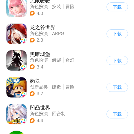
无限暖暖
角色扮演
|
换装
|
冒险
下载
|
开放世界
4.0
龙之谷世界
角色扮演
|
ARPG
下载
|
奇幻
|
开放世界
2.3
黑暗城堡
角色扮演
|
解谜
|
奇幻
下载
|
暗黑
3.4
奶块
创新品类
|
建造
|
冒险
下载
|
开放世界
3.7
凹凸世界
角色扮演
|
回合制
下载
|
动漫改编
|
凹凸世界
4.4