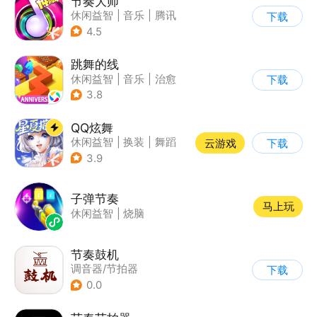
节奏大师
休闲益智
|
音乐
|
腾讯
下载
4.5
跳舞的线
休闲益智
|
音乐
|
治愈
下载
3.8
QQ炫舞
休闲益智
|
换装
|
舞蹈
云游戏
下载
|
美少女
3.9
子弹节奏
马上玩
休闲益智
|
烧脑
节奏鼓机
调音器/节拍器
下载
0.0