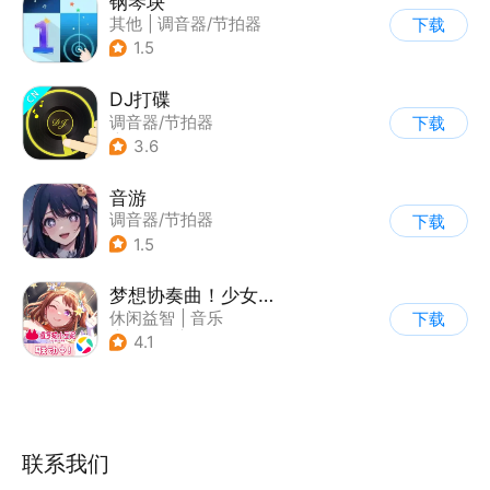
钢琴块
其他
|
调音器/节拍器
下载
1.5
DJ打碟
调音器/节拍器
下载
|
西洋乐器
3.6
音游
调音器/节拍器
下载
1.5
梦想协奏曲！少女乐团派对！
休闲益智
|
音乐
下载
|
美少女
|
二次元
4.1
联系我们