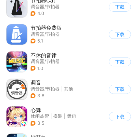
节拍器Cat
调音器/节拍器
下载
4.0
节拍器免费版
调音器/节拍器
下载
5.1
不休的音律
调音器/节拍器
下载
1.0
调音
调音器/节拍器
|
其他
下载
3.8
心舞
休闲益智
|
换装
|
舞蹈
下载
|
结婚
3.5