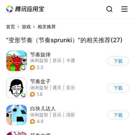
首页
游戏
相关推荐
“变形节奏（节奏sprunki）”的相关推荐(27)
节奏旋律
休闲益智
|
音乐
|
卡通
下载
2.0
节奏盒子
休闲益智
|
通关
|
音乐
下载
1.8
白块儿达人
休闲益智
|
音乐
|
清新
下载
|
多比特
4.9