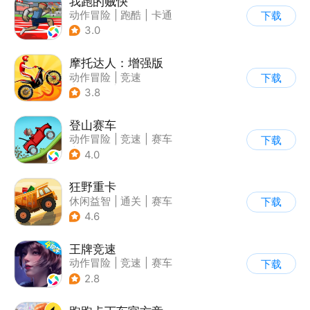
我跑的贼快
动作冒险
|
跑酷
|
卡通
下载
3.0
摩托达人：增强版
动作冒险
|
竞速
下载
|
摩托车
|
卡通
3.8
登山赛车
动作冒险
|
竞速
|
赛车
下载
|
卡通
4.0
狂野重卡
休闲益智
|
通关
|
赛车
下载
4.6
王牌竞速
动作冒险
|
竞速
|
赛车
下载
|
漂移
2.8