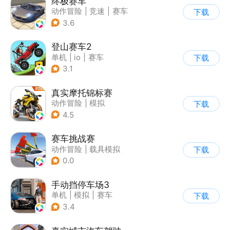
终极赛车
动作冒险
|
竞速
|
赛车
下载
3.6
登山赛车2
单机
|
io
|
赛车
下载
|
欧美风
3.1
真实摩托锦标赛
动作冒险
|
模拟
下载
|
摩托车
|
写实
4.5
赛车挑战赛
动作冒险
|
载具模拟
下载
|
汽车
|
写实
0.0
手动挡停车场3
单机
|
模拟
|
赛车
下载
|
开放世界
3.4