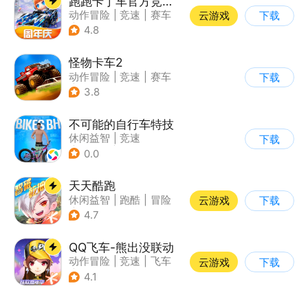
跑跑卡丁车官方竞速版
动作冒险
|
竞速
|
赛车
云游戏
下载
|
跑跑卡丁车
4.8
怪物卡车2
动作冒险
|
竞速
|
赛车
下载
|
卡通
3.8
不可能的自行车特技
休闲益智
|
竞速
下载
|
自行车
|
写实
0.0
天天酷跑
休闲益智
|
跑酷
|
冒险
云游戏
下载
|
萌系
4.7
QQ飞车-熊出没联动
动作冒险
|
竞速
|
飞车
云游戏
下载
|
漂移
4.1