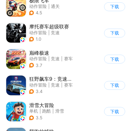
极限飞车
动作冒险
|
通关
下载
|
摩托车
|
横版过关
4.5
摩托赛车超级联赛
动作冒险
|
竞速
下载
|
摩托车
|
挑战赛
1.0
巅峰极速
动作冒险
|
竞速
|
赛车
下载
|
漂移
3.7
狂野飙车9：竞速传奇
动作冒险
|
竞速
|
赛车
下载
|
狂野飙车
3.4
滑雪大冒险
单机
|
跑酷
|
滑雪
下载
|
游道易
3.5