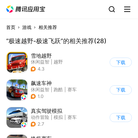
首页
游戏
相关推荐
“极速越野-极速飞跃”的相关推荐(28)
雪地越野
休闲益智
|
越野
下载
|
横版过关
4.3
飙速车神
休闲益智
|
跑酷
|
赛车
下载
|
漂移
1.0
真实驾驶模拟
动作冒险
|
模拟
|
赛车
下载
|
漂移
2.7