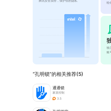
腾讯安全加持，保护你的隐私
给
独
账
“孔明锁”的相关推荐(5)
通通锁
家居控制
3.5