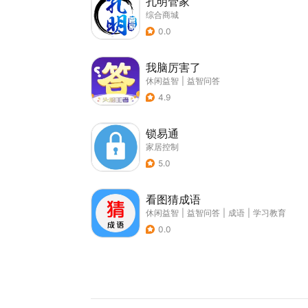
孔明管家
综合商城
0.0
我脑厉害了
休闲益智
|
益智问答
4.9
锁易通
家居控制
5.0
看图猜成语
休闲益智
|
益智问答
|
成语
|
学习教育
0.0