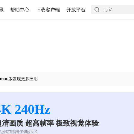
讯
帮助中心
下载客户端
开放平台
mac版发现更多应用
4K 240Hz
超清画质 超高帧率 极致视觉体验
讯独家智能音画调校技术