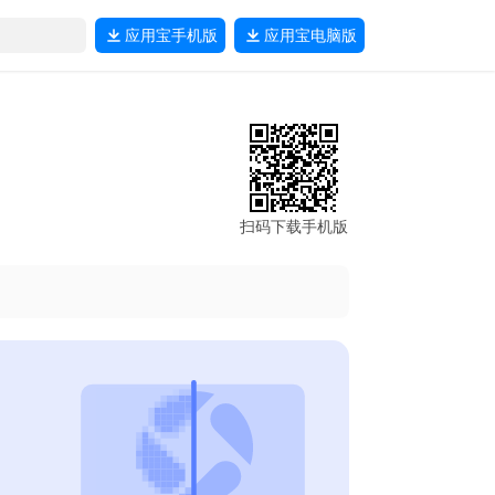
应用宝
手机版
应用宝
电脑版
扫码下载手机版