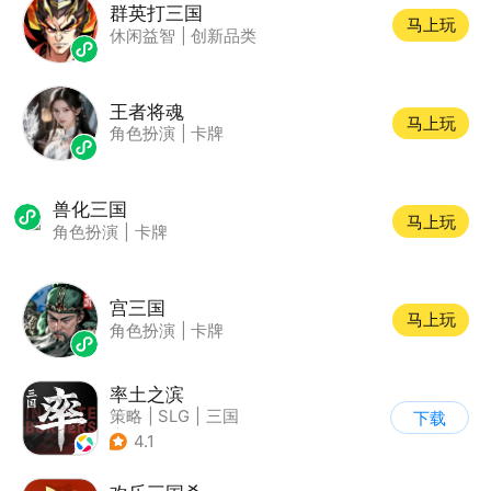
群英打三国
马上玩
休闲益智
|
创新品类
王者将魂
马上玩
角色扮演
|
卡牌
兽化三国
马上玩
角色扮演
|
卡牌
宫三国
马上玩
角色扮演
|
卡牌
率土之滨
策略
|
SLG
|
三国
下载
|
中国风
4.1