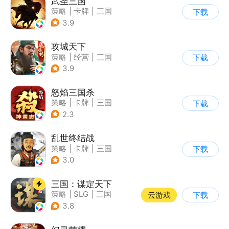
武圣三国
策略
|
卡牌
|
三国
下载
|
中国风
3.9
攻城天下
策略
|
经营
|
三国
下载
|
千人同屏
3.9
怒焰三国杀
策略
|
卡牌
|
三国
下载
|
三国杀
2.3
乱世终结战
策略
|
卡牌
|
三国
下载
|
中国风
3.0
三国：谋定天下
策略
|
SLG
|
三国
云游戏
下载
|
中国风
3.8