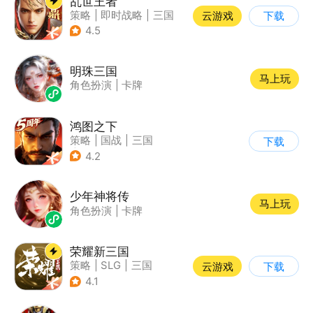
乱世王者
策略
|
即时战略
|
三国
云游戏
下载
|
中国风
4.5
明珠三国
马上玩
角色扮演
|
卡牌
鸿图之下
策略
|
国战
|
三国
下载
|
中国风
4.2
少年神将传
马上玩
角色扮演
|
卡牌
荣耀新三国
策略
|
SLG
|
三国
云游戏
下载
|
中国风
4.1