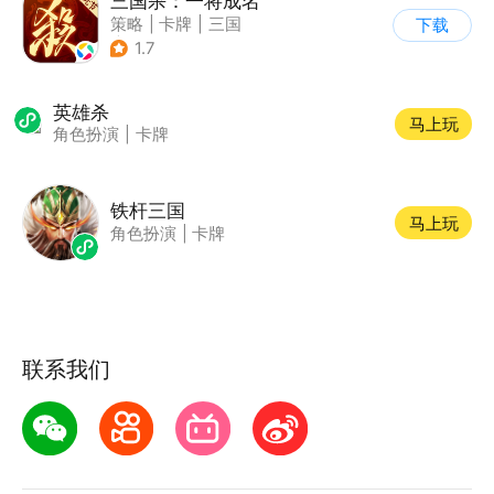
三国杀：一将成名
策略
|
卡牌
|
三国
下载
|
三国杀
1.7
英雄杀
马上玩
角色扮演
|
卡牌
铁杆三国
马上玩
角色扮演
|
卡牌
联系我们