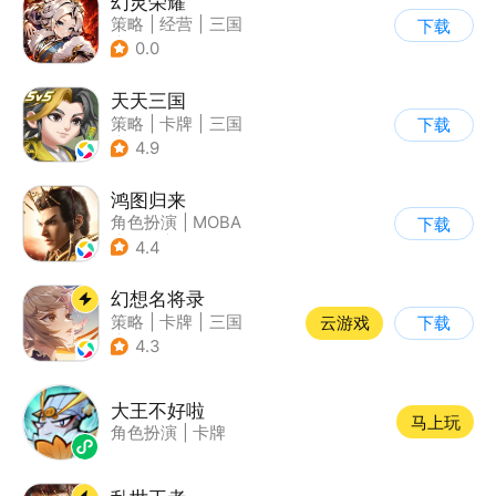
幻灵荣耀
策略
|
经营
|
三国
下载
|
战术竞技
0.0
天天三国
策略
|
卡牌
|
三国
下载
|
Q版
4.9
鸿图归来
角色扮演
|
MOBA
下载
|
战争
|
非对称竞技
4.4
幻想名将录
策略
|
卡牌
|
三国
云游戏
下载
|
中国风
4.3
大王不好啦
马上玩
角色扮演
|
卡牌