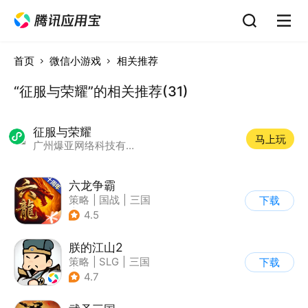
首页
微信小游戏
相关推荐
“征服与荣耀”的相关推荐(31)
征服与荣耀
马上玩
广州爆亚网络科技有限公司
六龙争霸
策略
|
国战
|
三国
下载
|
千人同屏
4.5
朕的江山2
策略
|
SLG
|
三国
下载
|
中国风
4.7