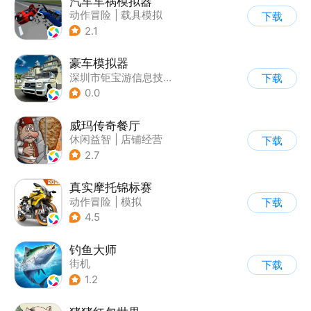
汽车车祸模拟器
动作冒险
|
载具模拟
下载
|
汽车
|
脑洞
2.1
豪车模拟器
深圳市钜宝游信息技术有限公司
下载
0.0
威玛传奇餐厅
休闲益智
|
店铺经营
下载
|
美食
|
卡通
2.7
真实摩托锦标赛
动作冒险
|
模拟
下载
|
摩托车
|
写实
4.5
钓鱼大师
街机
下载
1.2