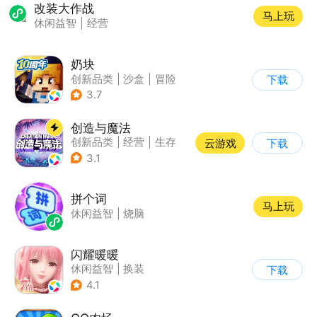
改装大作战
马上玩
休闲益智
|
经营
奶块
创新品类
|
沙盒
|
冒险
下载
|
开放世界
3.7
创造与魔法
创新品类
|
经营
|
生存
云游戏
下载
|
开放世界
3.1
拼个词
马上玩
休闲益智
|
烧脑
闪耀暖暖
休闲益智
|
换装
下载
|
美少女
|
二次元
4.1