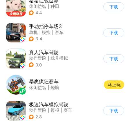
猪猪红包世界
休闲益智
|
种田
下载
|
田园生活
|
积分网赚
4.4
手动挡停车场3
单机
|
模拟
|
赛车
下载
|
开放世界
3.4
真人汽车驾驶
动作冒险
|
载具模拟
下载
|
汽车
|
写实
0.0
暴爽疯狂赛车
马上玩
休闲益智
|
烧脑
极速汽车模拟驾驶
动作冒险
|
模拟
|
赛车
下载
|
漂移
2.8