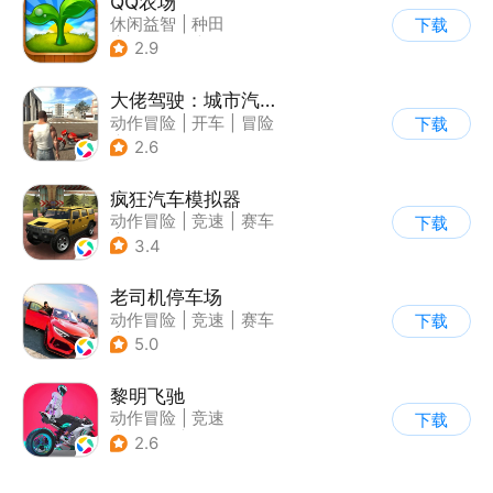
QQ农场
休闲益智
|
种田
下载
|
田园生活
|
卡通
2.9
大佬驾驶：城市汽车模拟器
动作冒险
|
开车
|
冒险
下载
|
写实
2.6
疯狂汽车模拟器
动作冒险
|
竞速
|
赛车
下载
|
开放世界
3.4
老司机停车场
动作冒险
|
竞速
|
赛车
下载
|
写实
5.0
黎明飞驰
动作冒险
|
竞速
下载
|
摩托车
|
写实
2.6