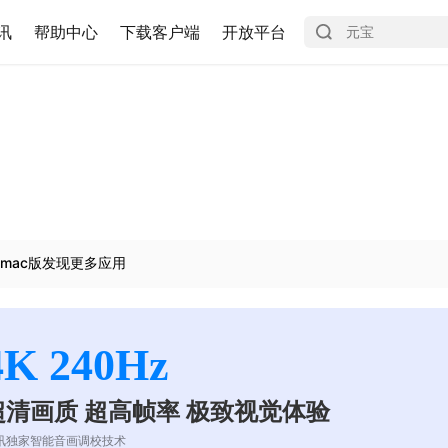
讯
帮助中心
下载客户端
开放平台
mac版发现更多应用
4K 240Hz
超清画质 超高帧率 极致视觉体验
讯独家智能音画调校技术