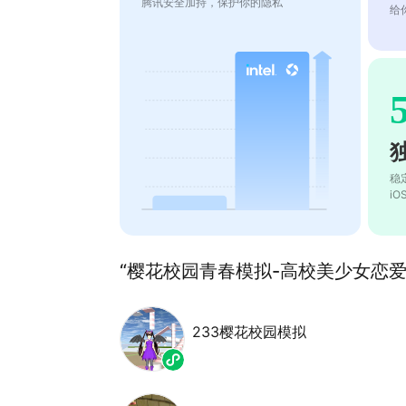
腾讯安全加持，保护你的隐私
给
稳
i
“樱花校园青春模拟-高校美少女恋爱模
233樱花校园模拟