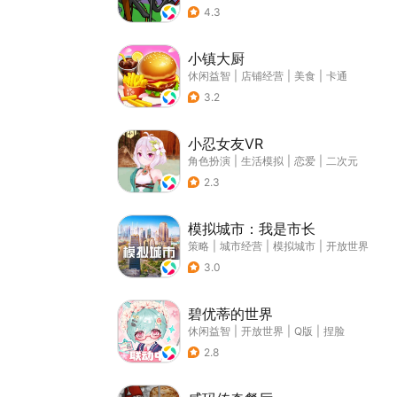
4.3
小镇大厨
休闲益智
|
店铺经营
|
美食
|
卡通
3.2
小忍女友VR
角色扮演
|
生活模拟
|
恋爱
|
二次元
2.3
模拟城市：我是市长
策略
|
城市经营
|
模拟城市
|
开放世界
3.0
碧优蒂的世界
休闲益智
|
开放世界
|
Q版
|
捏脸
2.8