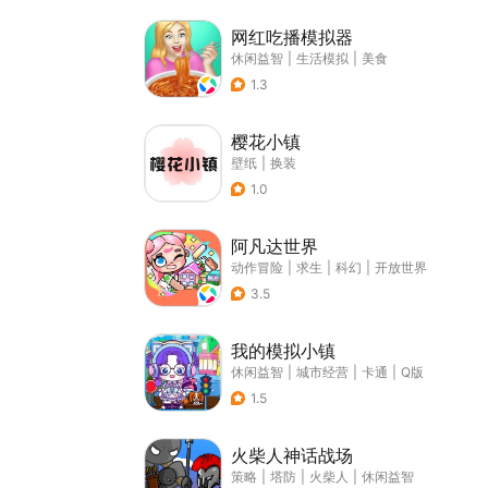
网红吃播模拟器
休闲益智
|
生活模拟
|
美食
1.3
樱花小镇
壁纸
|
换装
1.0
阿凡达世界
动作冒险
|
求生
|
科幻
|
开放世界
3.5
我的模拟小镇
休闲益智
|
城市经营
|
卡通
|
Q版
1.5
火柴人神话战场
策略
|
塔防
|
火柴人
|
休闲益智