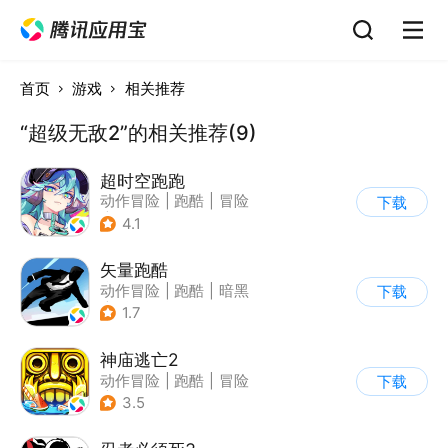
首页
游戏
相关推荐
“超级无敌2”的相关推荐(9)
超时空跑跑
动作冒险
|
跑酷
|
冒险
下载
|
沙盒
4.1
矢量跑酷
动作冒险
|
跑酷
|
暗黑
下载
|
通关
1.7
神庙逃亡2
动作冒险
|
跑酷
|
冒险
下载
|
欧美风
3.5