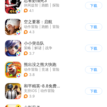
忍者必须死3
休闲益智
|
跑酷
|
探险
下载
|
和风
4.1
空之要塞：启航
动作冒险
|
跑酷
|
冒险
下载
|
剧情
4.3
小小突击队
策略
|
解谜
|
战争
下载
|
5v5
3.7
熊出没之熊大快跑
动作冒险
|
竞速
|
冒险
下载
|
熊出没
3.8
和平精英-8.8免费领20连抽
支持iOS
|
动作冒险
下载
|
PvP
|
枪战
3.9