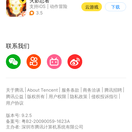
火影忍者
支持iOS
|
动作冒险
云游戏
下载
|
格斗
|
动漫改编
3.5
联系我们
|
|
|
|
|
关于腾讯
About Tencent
服务条款
商务洽谈
腾讯招聘
|
|
|
|
|
腾讯公益
版权所有
用户权限
隐私政策
侵权投诉指引
用户协议
版本号:
9.2.5
备案号: 粤B2-20090059-1623A
主办者: 深圳市腾讯计算机系统有限公司