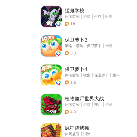
猛鬼学校
休闲益智
|
塔防
|
生存
|
暗黑
1.8
保卫萝卜3
策略
|
塔防
|
保卫萝卜
|
卡通
3.3
保卫萝卜4
休闲益智
|
收集
|
保卫萝卜
|
童年
3.5
植物僵尸世界大战
休闲益智
|
塔防
|
丧尸
|
卡通
4.0
疯狂烧烤摊
休闲益智
|
消除