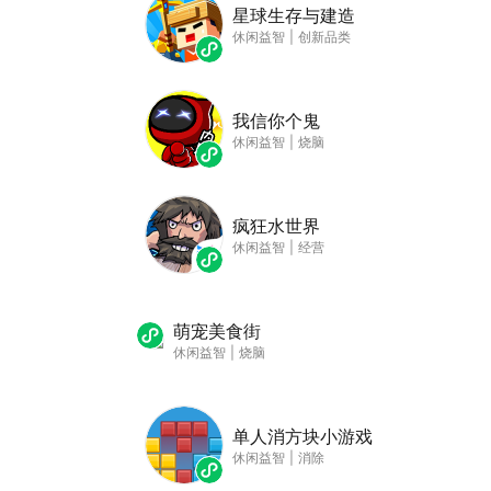
星球生存与建造
休闲益智
|
创新品类
我信你个鬼
休闲益智
|
烧脑
疯狂水世界
休闲益智
|
经营
萌宠美食街
休闲益智
|
烧脑
单人消方块小游戏
休闲益智
|
消除