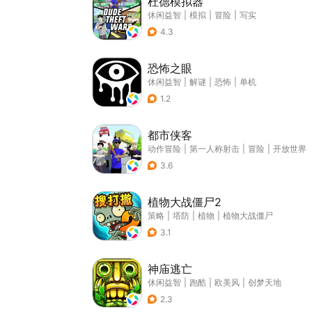
杜德模拟器
休闲益智
|
模拟
|
冒险
|
写实
4.3
恐怖之眼
休闲益智
|
解谜
|
恐怖
|
单机
1.2
都市侠客
动作冒险
|
第一人称射击
|
冒险
|
开放世界
3.6
植物大战僵尸2
策略
|
塔防
|
植物
|
植物大战僵尸
3.1
神庙逃亡
休闲益智
|
跑酷
|
欧美风
|
创梦天地
2.3