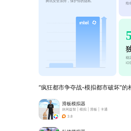
腾讯安全加持，保护你的隐私
给
稳
i
“疯狂都市争夺战-模拟都市破坏”的相
滑板模拟器
休闲益智
|
模拟
|
滑板
|
卡通
3.8