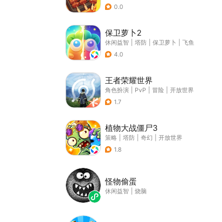
0.0
保卫萝卜2
休闲益智
|
塔防
|
保卫萝卜
|
飞鱼
4.0
王者荣耀世界
角色扮演
|
PvP
|
冒险
|
开放世界
1.7
植物大战僵尸3
策略
|
塔防
|
奇幻
|
开放世界
1.8
怪物偷蛋
休闲益智
|
烧脑