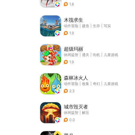
1.8
木筏求生
动作冒险
|
建造
|
生存
|
写实
1.9
超级玛丽
休闲益智
|
通关
|
街机
|
儿童游戏
1.9
森林冰火人
动作冒险
|
收集
|
奇幻
|
儿童游戏
2.3
城市毁灭者
休闲益智
|
解压
0.0