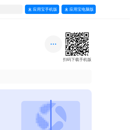
应用宝
手机版
应用宝
电脑版
扫码下载手机版