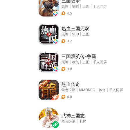
三国战争
策略
|
塔防
|
三国
|
千人同屏
4.5
热血三国无双
策略
|
SLG
|
三国
3.7
三国群英传-争霸
策略
|
收集
|
三国
|
千人同屏
3.8
热血传奇
角色扮演
|
MMORPG
|
传奇
|
千人同屏
4.8
武神三国志
角色扮演
|
卡牌