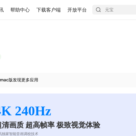
讯
帮助中心
下载客户端
开放平台
mac版发现更多应用
4K 240Hz
超清画质 超高帧率 极致视觉体验
讯独家智能音画调校技术