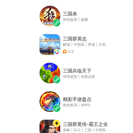
三国杀
休闲益智
|
烧脑
三国群英志
解谜
|
中国风
|
养成
|
古风
0.0
三国兵临天下
休闲益智
|
创新品类
精彩手游盘点
角色扮演
|
ARPG
三国群英传-霸王之业
策略
|
SLG
|
三国
|
中国风