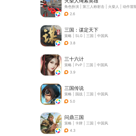
火柴人绳索英雄
角色扮演
|
第三人称射击
|
火柴人
|
动作冒
2.6
三国：谋定天下
策略
|
SLG
|
三国
|
中国风
3.8
三十六计
策略
|
PvP
|
三国
|
中国风
3.9
三国传说
策略
|
国战
|
三国
|
中国风
5.0
问鼎三国
策略
|
卡牌
|
三国
|
中国风
4.3