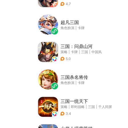
4.7
超凡三国
角色扮演
|
卡牌
三国：问鼎山河
策略
|
卡牌
|
三国
|
中国风
5.0
三国杀名将传
角色扮演
|
卡牌
三国一统天下
策略
|
即时战略
|
三国
|
千人同屏
3.4