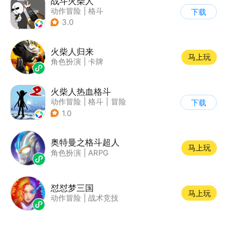
战斗火柴人
动作冒险
|
格斗
下载
|
横版过关
|
热血
3.0
火柴人归来
马上玩
角色扮演
|
卡牌
火柴人热血格斗
动作冒险
|
格斗
|
冒险
下载
|
火柴人
1.0
奥特曼之格斗超人
马上玩
角色扮演
|
ARPG
怼怼梦三国
马上玩
动作冒险
|
战术竞技