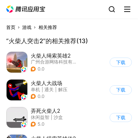
首页
游戏
相关推荐
“火柴人突击2”的相关推荐(13)
火柴人绳索英雄2
广州合游网络科技有限公司
下载
0.0
火柴人大战场
单机
|
通关
|
解压
下载
|
火柴人
0.0
弄死火柴人2
休闲益智
|
沙盒
下载
5.0