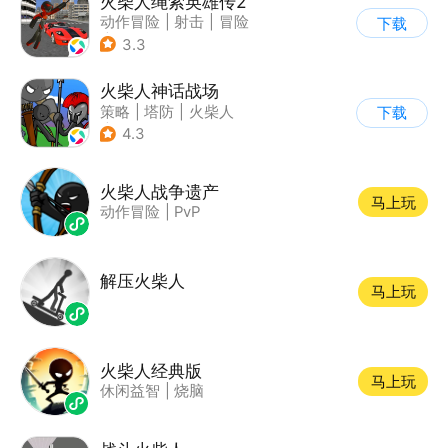
火柴人绳索英雄传2
动作冒险
|
射击
|
冒险
下载
|
开放世界
3.3
火柴人神话战场
策略
|
塔防
|
火柴人
下载
|
休闲益智
4.3
火柴人战争遗产
马上玩
动作冒险
|
PvP
解压火柴人
马上玩
火柴人经典版
马上玩
休闲益智
|
烧脑