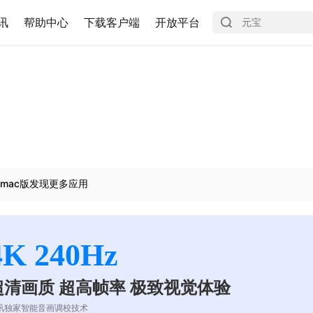
讯
帮助中心
下载客户端
开放平台
mac版发现更多应用
4K 240Hz
超清画质 超高帧率 极致视觉体验
讯独家智能音画调校技术