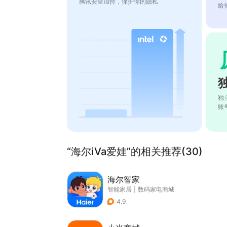
腾讯安全加持，保护你的隐私
给
独
账
“海尔iVa爱娃”的相关推荐(30)
海尔智家
智能家居
|
数码家电商城
4.9