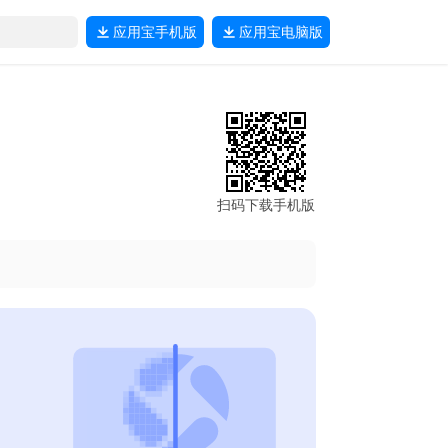
应用宝
手机版
应用宝
电脑版
扫码下载手机版