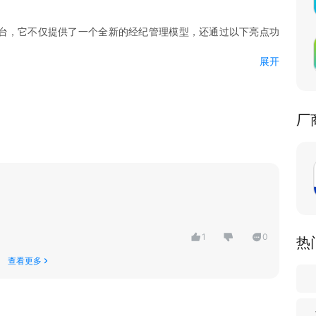
平台，它不仅提供了一个全新的经纪管理模型，还通过以下亮点功
展开
够接触到更广泛的房源，增加开单机会。
厂
拨打业主电话，提高工作效率。
移动办公等，帮助经纪人提升工作效率，开单快人一步。
的资金流动性和时间效率。
您的开单之路更加顺畅。
1
0
热
查看更多