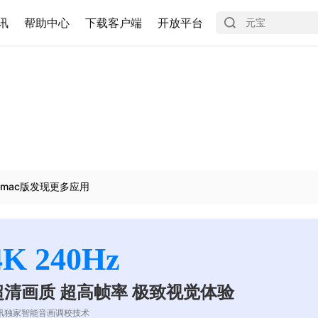
讯
帮助中心
下载客户端
开放平台
mac版发现更多应用
4K 240Hz
超清画质 超高帧率 极致视觉体验
讯独家智能音画调校技术