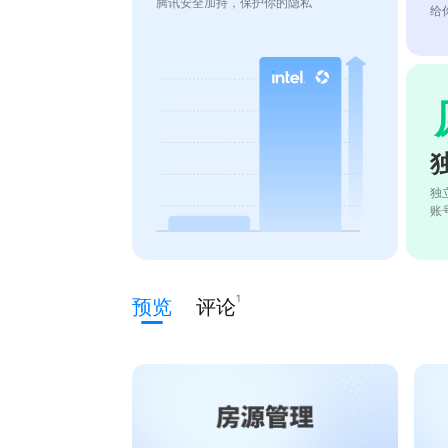
腾讯安全加持，保护你的隐私
给
独
账
1
预览
评论