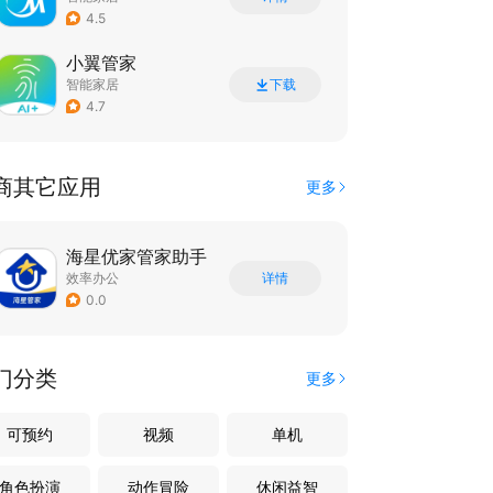
4.5
小翼管家
智能家居
下载
4.7
商其它应用
更多
海星优家管家助手
效率办公
详情
0.0
门分类
更多
可预约
视频
单机
角色扮演
动作冒险
休闲益智