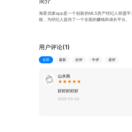
简介
海星优家app是一个创新的MLS房产经纪人联盟
能，为经纪人提供了一个全面的赚钱和成长平台。
【单边房源共享】
联盟联营模式，实现房源信息的共享，让经纪人能
【实时交易进度查询】
用户评论(
1
)
随时随地查看房源客源，实时查询交易进度，快速
【专为经纪人设计的功能】
全部
最新
好评
中评
差评
包括快速录盘、高效询盘、营销销盘、团队协作、
【即时分佣即时提现】
支持经纪人在成功开单后立即结算佣金，提供极高
山水画
海星优家app，是您房产经纪事业的强大助力，让
好好好好好
2025-03-03