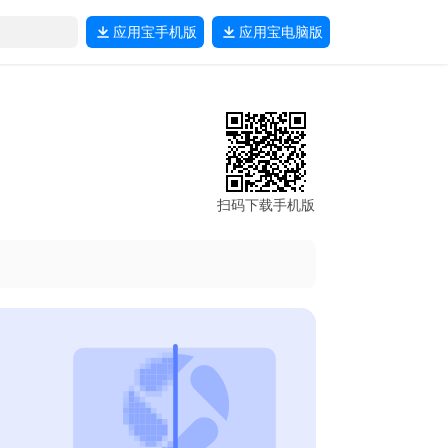
应用宝
手机版
应用宝
电脑版
扫码下载手机版