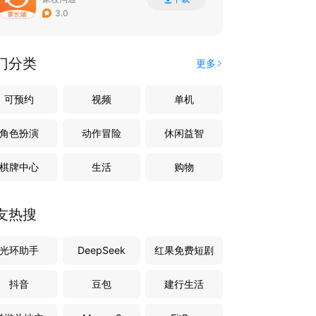
3.0
门分类
更多
可预约
视频
单机
角色扮演
动作冒险
休闲益智
棋牌中心
生活
购物
友热搜
光环助手
DeepSeek
红果免费短剧
抖音
豆包
建行生活