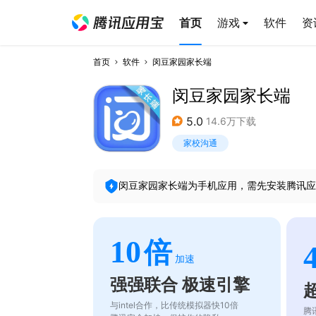
首页
游戏
软件
资
首页
软件
闵豆家园家长端
闵豆家园家长端
5.0
14.6万下载
家校沟通
闵豆家园家长端
为手机应用，需先安装腾讯应
10
倍
加速
强强联合 极速引擎
与intel合作，比传统模拟器快10倍
腾