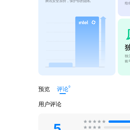
腾讯安全加持，保护你的隐私
给
独
账
0
预览
评论
用户评论
5