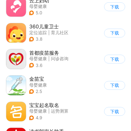
云上妇幼
母婴健康
下载
5.0
360儿童卫士
定位追踪
|
育儿社区
下载
3.8
首都疫苗服务
母婴健康
|
问诊咨询
下载
|
育儿社区
3.6
金苗宝
母婴健康
下载
2.5
宝宝起名取名
母婴健康
|
运势测算
下载
4.9