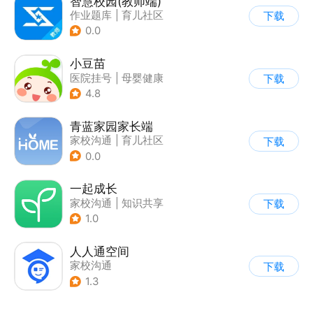
智慧校园(教师端)
作业题库
|
育儿社区
下载
|
家校沟通
0.0
小豆苗
医院挂号
|
母婴健康
下载
4.8
青蓝家园家长端
家校沟通
|
育儿社区
下载
0.0
一起成长
家校沟通
|
知识共享
下载
|
育儿社区
1.0
人人通空间
家校沟通
下载
1.3