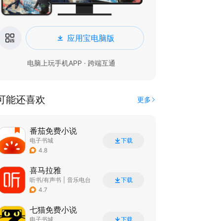
应用宝电脑版
电脑上玩手机APP · 跨端互通
可能还喜欢
更多
番茄免费小说
电子书城
下载
4.8
喜马拉雅
听书/有声书
|
音乐电台
下载
4.7
七猫免费小说
电子书城
下载