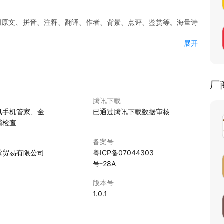
词原文、拼音、注释、翻译、作者、背景、点评、鉴赏等。海量诗
展开
唐诗三百首/全唐诗，宋词三百首/全宋词等历朝代古诗词。提供了
评、鉴赏等。
厂
查诗词名句原文、出处、拼音、翻译等。
腾讯下载
讯手机管家、金
已通过腾讯下载数据审核
霸检查
飞花令时，打开本应用搜索要飞的关键字，海量诗词库不惧高难
备案号
堂贸易有限公司
粤ICP备07044303
号-28A
接龙时，打开本应用搜索要接龙的关键字，获取符合条件的接龙
版本号
1.0.1
进行诗词接龙、飞花令的搜索利器。
战诗词接龙、飞花令的好助手。