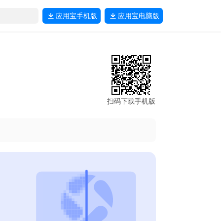
应用宝
手机版
应用宝
电脑版
扫码下载手机版