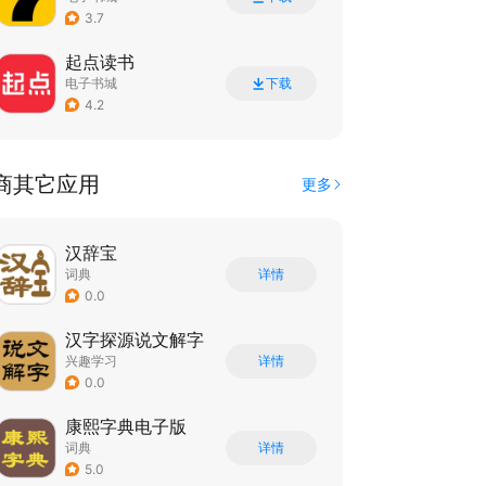
3.7
起点读书
电子书城
下载
4.2
商其它应用
更多
汉辞宝
词典
详情
0.0
汉字探源说文解字
兴趣学习
详情
0.0
康熙字典电子版
词典
详情
5.0