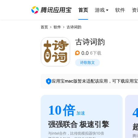
首页
游戏
软件
资
首页
软件
古诗词韵
古诗词韵
0.0
6下载
诗歌散文
应用宝mac版暂未适配该应用，可下载应用宝
10
倍
加速
强强联合 极速引擎
与intel合作，比传统模拟器快10倍
腾