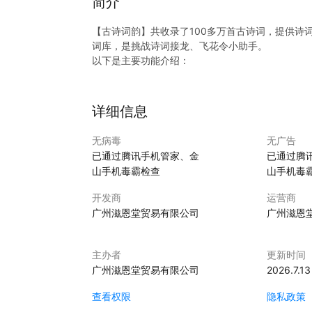
简介
【古诗词韵】共收录了100多万首古诗词，提供诗
词库，是挑战诗词接龙、飞花令小助手。
以下是主要功能介绍：
【诗词大全】：共收录了100多万首古诗词，涵盖
诗词的原文、拼音、注释、翻译、作者、背景、点
详细信息
【诗词名句】：共收录1000多万的诗词名句，可
无病毒
无广告
已通过腾讯手机管家、金
已通过腾
【诗人】：按朝代提供诗人介绍，诗词代表作。
山手机毒霸检查
山手机毒
【飞花令】：可查包含某个汉字、词语的诗句。玩
开发商
运营商
度飞花令挑战。
广州滋恩堂贸易有限公司
广州滋恩
【诗词接龙】：可查某个汉字开头的诗句，玩诗词
诗句。
主办者
更新时间
广州滋恩堂贸易有限公司
2026.7.13
【诗词搜索】：可搜索诗词内容，标题，作者。是
查看权限
隐私政策
“古诗词韵”是弘扬中华传统文化，学习古诗词，挑