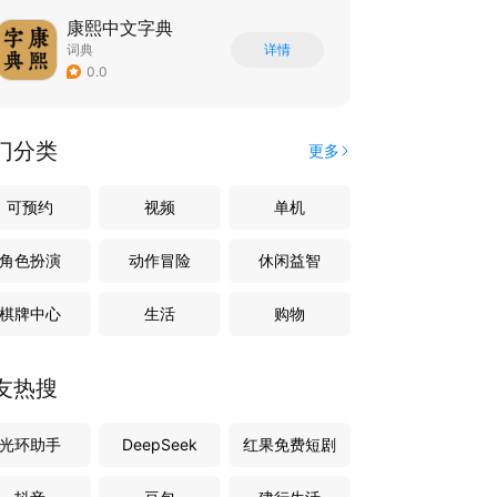
康熙中文字典
词典
详情
0.0
门分类
更多
可预约
视频
单机
角色扮演
动作冒险
休闲益智
棋牌中心
生活
购物
友热搜
光环助手
DeepSeek
红果免费短剧