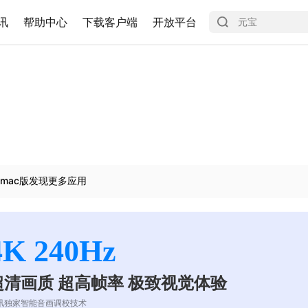
讯
帮助中心
下载客户端
开放平台
mac版发现更多应用
4K 240Hz
超清画质 超高帧率 极致视觉体验
讯独家智能音画调校技术