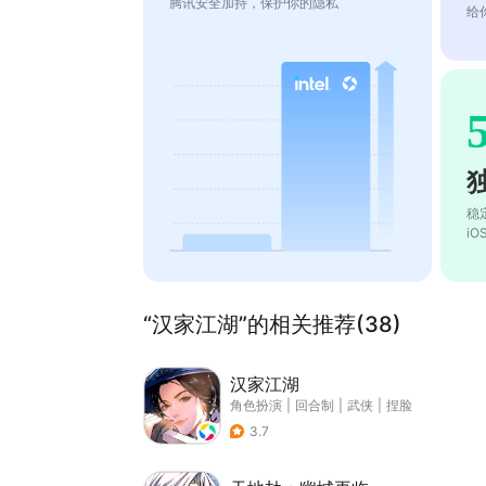
腾讯安全加持，保护你的隐私
给
稳
i
“汉家江湖”的相关推荐(38)
汉家江湖
角色扮演
|
回合制
|
武侠
|
捏脸
3.7