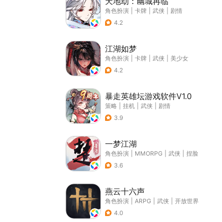
天地劫：幽城再临
角色扮演
|
卡牌
|
武侠
|
剧情
4.2
江湖如梦
角色扮演
|
卡牌
|
武侠
|
美少女
4.2
暴走英雄坛游戏软件V1.0
策略
|
挂机
|
武侠
|
剧情
3.9
一梦江湖
角色扮演
|
MMORPG
|
武侠
|
捏脸
3.6
燕云十六声
角色扮演
|
ARPG
|
武侠
|
开放世界
4.0