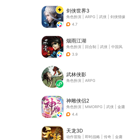
剑侠世界3
角色扮演
|
ARPG
|
武侠
|
剑侠情缘
4.7
烟雨江湖
角色扮演
|
回合制
|
武侠
|
中国风
3.9
武林侠影
角色扮演
|
ARPG
神雕侠侣2
角色扮演
|
MMORPG
|
武侠
|
金庸
4.4
天龙3D
动作冒险
|
即时战略
|
传奇
|
金庸