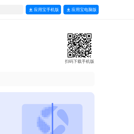
应用宝
手机版
应用宝
电脑版
扫码下载手机版