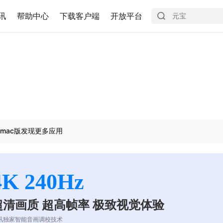
讯
帮助中心
下载客户端
开放平台
mac版发现更多应用
4K 240Hz
超清画质 超高帧率 极致视觉体验
讯独家智能音画调校技术