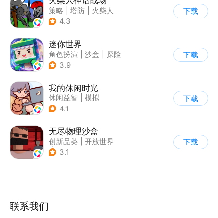
火柴人神话战场
策略
|
塔防
|
火柴人
下载
|
休闲益智
4.3
迷你世界
角色扮演
|
沙盒
|
探险
下载
|
我的世界
3.9
我的休闲时光
休闲益智
|
模拟
下载
4.1
无尽物理沙盒
创新品类
|
开放世界
下载
|
像素风
|
动作冒险
3.1
联系我们