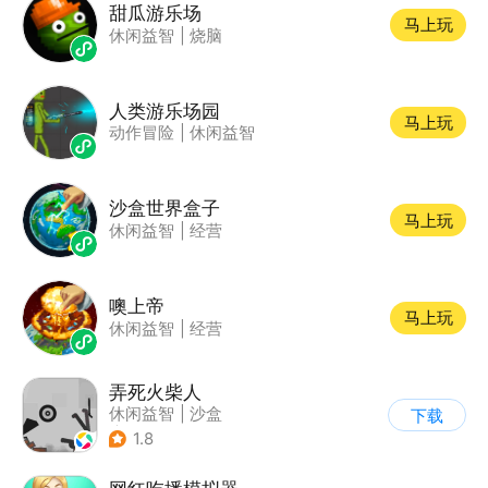
甜瓜游乐场
马上玩
休闲益智
|
烧脑
人类游乐场园
马上玩
动作冒险
|
休闲益智
沙盒世界盒子
马上玩
休闲益智
|
经营
噢上帝
马上玩
休闲益智
|
经营
弄死火柴人
休闲益智
|
沙盒
下载
|
火柴人
1.8