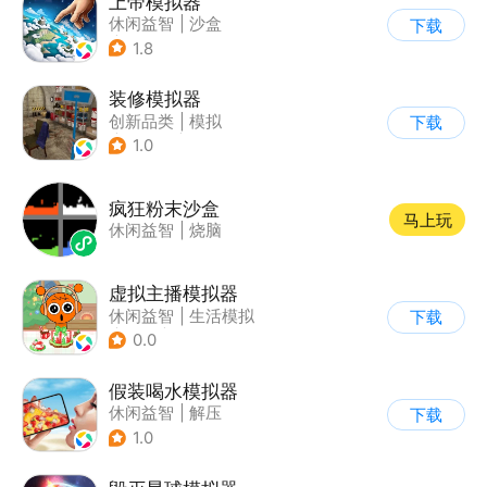
上帝模拟器
休闲益智
|
沙盒
下载
|
建造模拟
1.8
装修模拟器
创新品类
|
模拟
下载
|
女性向
|
写实
1.0
疯狂粉末沙盒
马上玩
休闲益智
|
烧脑
虚拟主播模拟器
休闲益智
|
生活模拟
下载
|
美食
|
卡通
0.0
假装喝水模拟器
休闲益智
|
解压
下载
1.0