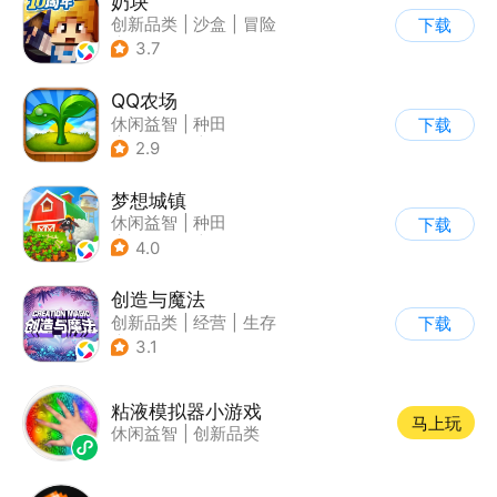
奶块
创新品类
|
沙盒
|
冒险
下载
|
开放世界
3.7
QQ农场
休闲益智
|
种田
下载
|
田园生活
|
卡通
2.9
梦想城镇
休闲益智
|
种田
下载
|
田园生活
|
中国风
4.0
创造与魔法
创新品类
|
经营
|
生存
下载
|
开放世界
3.1
粘液模拟器小游戏
马上玩
休闲益智
|
创新品类