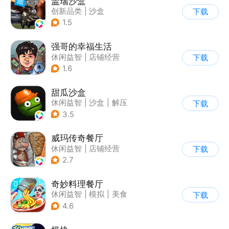
盖瑞沙盒
创新品类
|
沙盒
下载
|
像素风
|
DIY
1.5
强哥的幸福生活
休闲益智
|
店铺经营
下载
|
卡通
|
Q版
1.6
甜瓜沙盒
休闲益智
|
沙盒
|
解压
下载
|
像素风
3.5
威玛传奇餐厅
休闲益智
|
店铺经营
下载
|
美食
|
卡通
2.7
奇妙料理餐厅
休闲益智
|
模拟
|
美食
下载
|
宝宝巴士
4.6