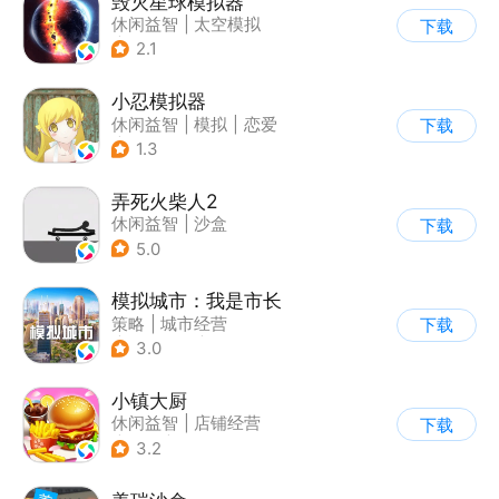
毁灭星球模拟器
休闲益智
|
太空模拟
下载
|
太空
2.1
小忍模拟器
休闲益智
|
模拟
|
恋爱
下载
|
女性向
1.3
弄死火柴人2
休闲益智
|
沙盒
下载
5.0
模拟城市：我是市长
策略
|
城市经营
下载
|
模拟城市
|
开放世界
3.0
小镇大厨
休闲益智
|
店铺经营
下载
|
美食
|
卡通
3.2