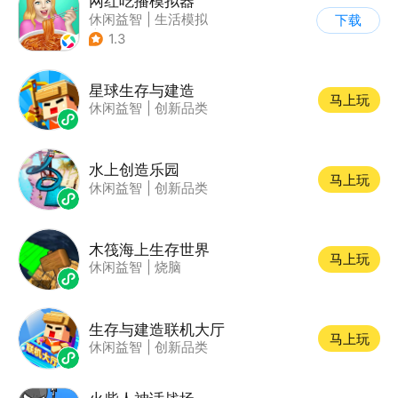
网红吃播模拟器
休闲益智
|
生活模拟
下载
|
美食
1.3
星球生存与建造
马上玩
休闲益智
|
创新品类
水上创造乐园
马上玩
休闲益智
|
创新品类
木筏海上生存世界
马上玩
休闲益智
|
烧脑
生存与建造联机大厅
马上玩
休闲益智
|
创新品类