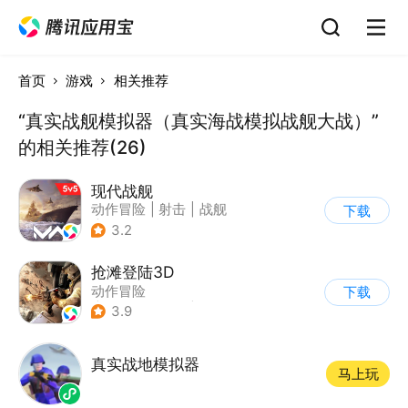
首页
游戏
相关推荐
“真实战舰模拟器（真实海战模拟战舰大战）”
的相关推荐(26)
现代战舰
动作冒险
|
射击
|
战舰
下载
|
5v5
3.2
抢滩登陆3D
动作冒险
下载
|
第一人称射击
|
枪战
3.9
|
抢滩登陆
真实战地模拟器
马上玩