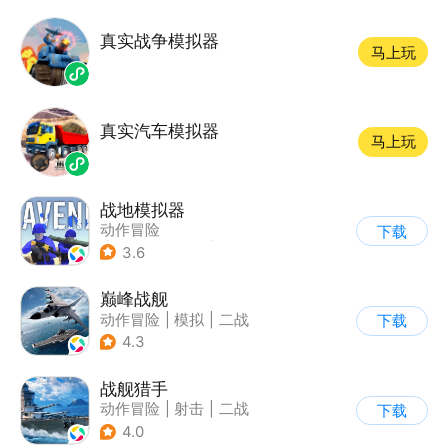
真实战争模拟器
马上玩
真实汽车模拟器
马上玩
战地模拟器
动作冒险
下载
|
第一人称射击
|
枪战
3.6
巅峰战舰
动作冒险
|
模拟
|
二战
下载
|
战术竞技
4.3
战舰猎手
动作冒险
|
射击
|
二战
下载
|
战术竞技
4.0