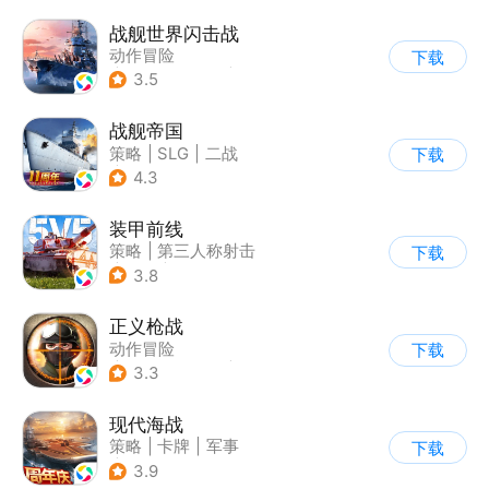
战舰世界闪击战
动作冒险
下载
|
第三人称射击
|
战争
3.5
|
战舰世界
战舰帝国
策略
|
SLG
|
二战
下载
|
写实
4.3
装甲前线
策略
|
第三人称射击
下载
|
坦克
|
战术竞技
3.8
正义枪战
动作冒险
下载
|
第一人称射击
|
枪战
3.3
|
战术竞技
现代海战
策略
|
卡牌
|
军事
下载
|
战术竞技
3.9