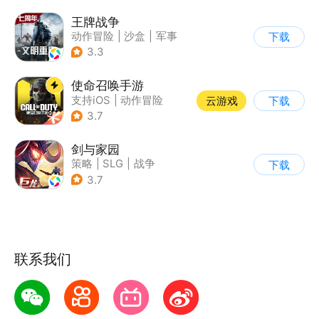
王牌战争
动作冒险
|
沙盒
|
军事
下载
|
开放世界
3.3
使命召唤手游
支持iOS
|
动作冒险
云游戏
下载
|
第一人称射击
|
军事
3.7
剑与家园
策略
|
SLG
|
战争
下载
|
欧美风
3.7
联系我们