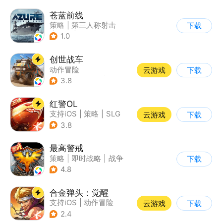
苍蓝前线
策略
|
第三人称射击
下载
|
军事
|
战术竞技
1.0
创世战车
动作冒险
云游戏
下载
|
第三人称射击
|
坦克
3.8
|
战术竞技
红警OL
支持iOS
|
策略
|
SLG
云游戏
下载
|
二战
3.8
最高警戒
策略
|
即时战略
|
战争
下载
|
红警
4.8
合金弹头：觉醒
支持iOS
|
动作冒险
云游戏
下载
|
射击
|
街机
2.4