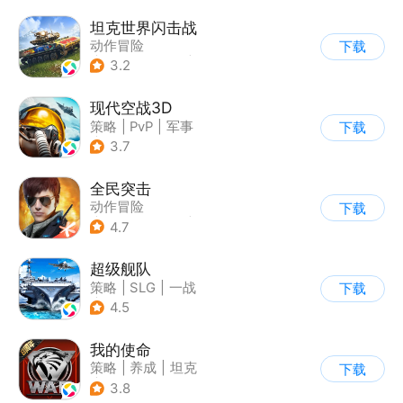
坦克世界闪击战
动作冒险
下载
|
第三人称射击
|
二战
3.2
|
战术竞技
现代空战3D
策略
|
PvP
|
军事
下载
|
战术竞技
3.7
全民突击
动作冒险
下载
|
第三人称射击
|
枪战
4.7
|
战术竞技
超级舰队
策略
|
SLG
|
一战
下载
|
写实
4.5
我的使命
策略
|
养成
|
坦克
下载
|
紧急救援
3.8