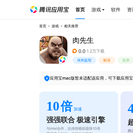
首页
游戏
软件
资
首页
游戏
相关推荐
肉先生
0.0
1.2万下载
休闲益智
解谜
生存
应用宝mac版暂未适配该应用，可下载应用宝
10
倍
加速
强强联合 极速引擎
与intel合作，比传统模拟器快10倍
腾