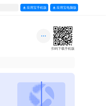
应用宝
手机版
应用宝
电脑版
扫码下载手机版