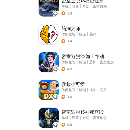
密室逃脱13秘密任务
单机
|
收集
|
奇幻
|
密室逃脱
4.3
脑洞大师
休闲益智
|
解谜
|
脑洞
3.4
密室逃脱22海上惊魂
休闲益智
|
解谜
|
恐怖
|
密室逃脱
4.9
救救小可爱
休闲益智
|
解谜
|
逃生
|
萌系
0.0
密室逃脱15神秘宫殿
单机
|
密室
|
奇幻
|
密室逃脱
4.8