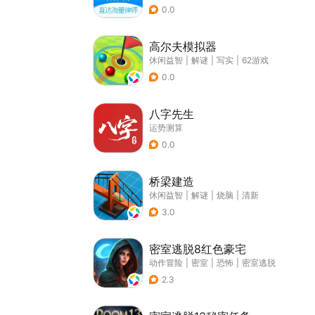
0.0
高尔夫模拟器
休闲益智
|
解谜
|
写实
|
62游戏
0.0
八字先生
运势测算
0.0
桥梁建造
休闲益智
|
解谜
|
烧脑
|
清新
3.0
密室逃脱8红色豪宅
动作冒险
|
密室
|
恐怖
|
密室逃脱
2.3