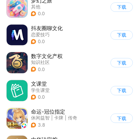
梦幻之旅
其他
下载
0.0
抖友圈聊文化
恋爱技巧
下载
0.0
数字文化产权
知识社区
下载
0.0
文课堂
学生课堂
下载
0.0
命运-冠位指定
休闲益智
|
卡牌
|
传奇
下载
|
命运
3.8