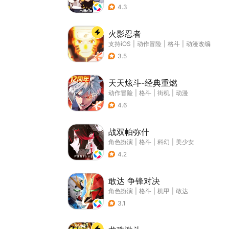
4.3
火影忍者
支持iOS
|
动作冒险
|
格斗
|
动漫改编
3.5
天天炫斗-经典重燃
动作冒险
|
格斗
|
街机
|
动漫
4.6
战双帕弥什
角色扮演
|
格斗
|
科幻
|
美少女
4.2
敢达 争锋对决
角色扮演
|
格斗
|
机甲
|
敢达
3.1