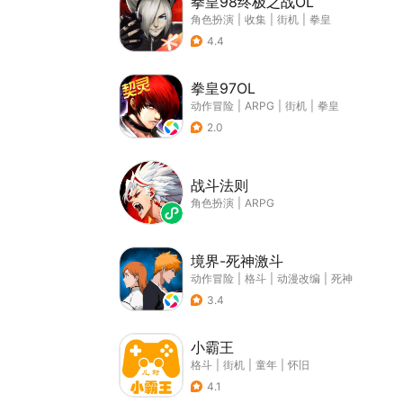
拳皇98终极之战OL
角色扮演
|
收集
|
街机
|
拳皇
4.4
拳皇97OL
动作冒险
|
ARPG
|
街机
|
拳皇
2.0
战斗法则
角色扮演
|
ARPG
境界-死神激斗
动作冒险
|
格斗
|
动漫改编
|
死神
3.4
小霸王
格斗
|
街机
|
童年
|
怀旧
4.1