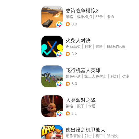
史诗战争模拟2
策略
|
战争模拟
|
战争
|
卡通
0.0
火柴人对决
创新品类
|
解谜
|
冒险
|
挑战破纪录
3.2
飞行机器人英雄
角色扮演
|
第三人称射击
|
科幻
|
动漫
3.0
人类派对之战
策略
|
骰子
|
卡通
2.2
熊出没之机甲熊大
动作冒险
|
射击
|
机甲
|
熊出没