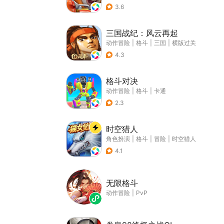
3.6
三国战纪：风云再起
动作冒险
|
格斗
|
三国
|
横版过关
4.3
格斗对决
动作冒险
|
格斗
|
卡通
2.3
时空猎人
角色扮演
|
格斗
|
冒险
|
时空猎人
4.1
无限格斗
动作冒险
|
PvP