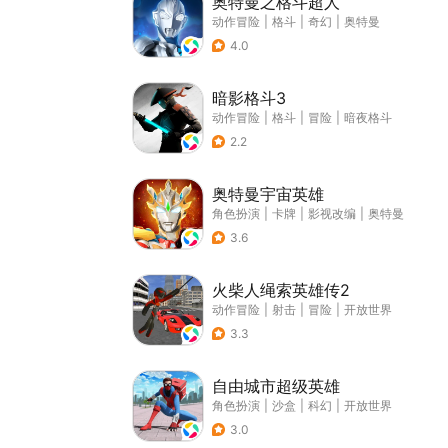
奥特曼之格斗超人
动作冒险
|
格斗
|
奇幻
|
奥特曼
4.0
暗影格斗3
动作冒险
|
格斗
|
冒险
|
暗夜格斗
2.2
奥特曼宇宙英雄
角色扮演
|
卡牌
|
影视改编
|
奥特曼
3.6
火柴人绳索英雄传2
动作冒险
|
射击
|
冒险
|
开放世界
3.3
自由城市超级英雄
角色扮演
|
沙盒
|
科幻
|
开放世界
3.0