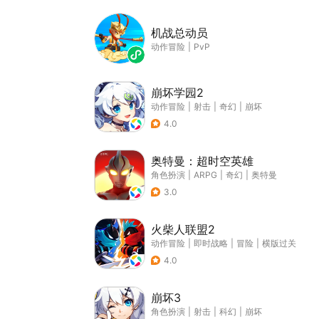
机战总动员
动作冒险
|
PvP
崩坏学园2
动作冒险
|
射击
|
奇幻
|
崩坏
4.0
奥特曼：超时空英雄
角色扮演
|
ARPG
|
奇幻
|
奥特曼
3.0
火柴人联盟2
动作冒险
|
即时战略
|
冒险
|
横版过关
4.0
崩坏3
角色扮演
|
射击
|
科幻
|
崩坏