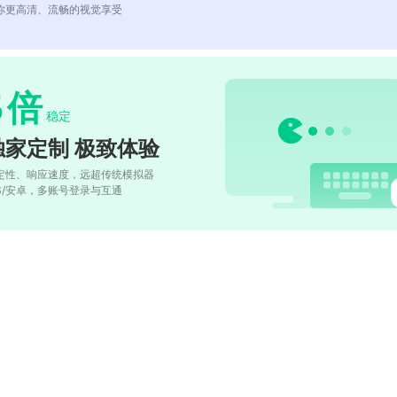
你更高清、流畅的视觉享受
5
倍
稳定
独家定制 极致体验
定性、响应速度，远超传统模拟器
OS/安卓，多账号登录与互通