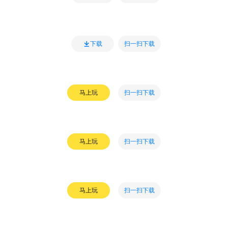
扫一扫下载
下载
扫一扫下载
马上玩
扫一扫下载
马上玩
扫一扫下载
马上玩