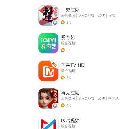
一梦江湖
角色扮演
|
MMORPG
|
武侠
|
捏脸
3.6
爱奇艺
综合视频
3.8
芒果TV HD
综合视频
2.4
再见江湖
角色扮演
|
MMORPG
|
武侠
|
中国风
4.0
咪咕视频
综合视频