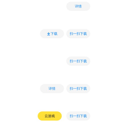
详情
扫一扫下载
下载
扫一扫下载
扫一扫下载
详情
扫一扫下载
云游戏