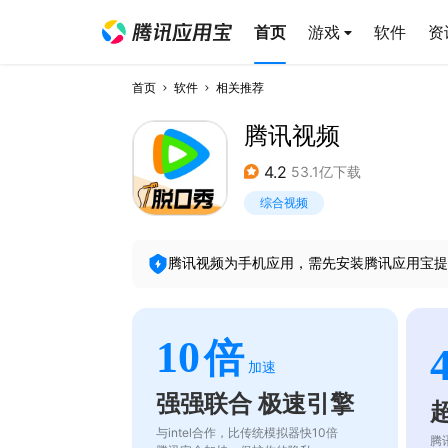
首页
游戏
软件
资
首页
软件
相关推荐
腾讯视频
4.2
53.1亿下载
综合视频
腾讯视频
为手机应用，需先安装腾讯应用宝提
10
倍
加速
强强联合 极速引擎
与intel合作，比传统模拟器快10倍
腾