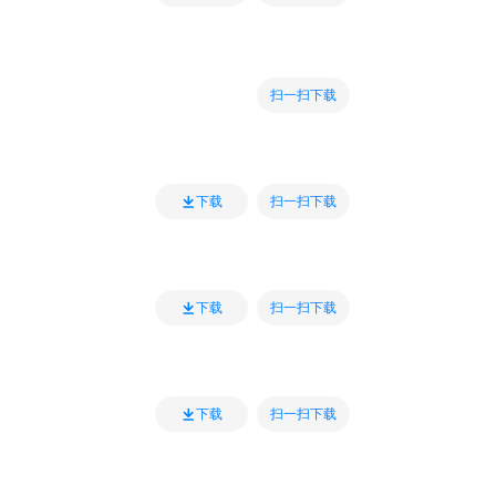
扫一扫下载
扫一扫下载
下载
扫一扫下载
下载
扫一扫下载
下载