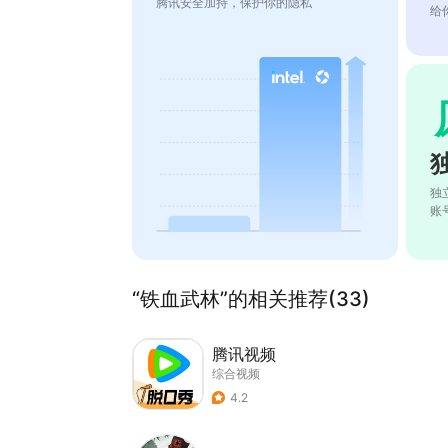
腾讯安全加持，保护你的隐私
给
独
账
“铁血武林”的相关推荐(33)
腾讯视频
综合视频
4.2