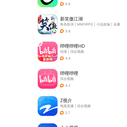
4.6
新笑傲江湖
角色扮演
|
MMORPG
|
小说改编
|
金庸
3.8
哔哩哔哩HD
动漫
|
综合视频
4.4
哔哩哔哩
综合视频
4.2
Z视介
电视直播
|
综合视频
2.7