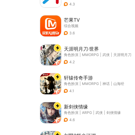
4.3
芒果TV
综合视频
3.6
天涯明月刀·世界
角色扮演
|
MMORPG
|
武侠
|
天涯明月刀
4.2
轩辕传奇手游
角色扮演
|
MMORPG
|
神话
|
山海经
4.1
新剑侠情缘
角色扮演
|
ARPG
|
武侠
|
剑侠情缘
4.6