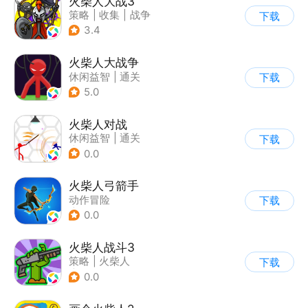
火柴人大战3
策略
|
收集
|
战争
下载
|
火柴人
3.4
火柴人大战争
休闲益智
|
通关
下载
|
火柴人
5.0
火柴人对战
休闲益智
|
通关
下载
|
火柴人
0.0
火柴人弓箭手
动作冒险
下载
|
第三人称射击
0.0
|
火柴人
|
休闲益智
火柴人战斗3
策略
|
火柴人
下载
|
指动网络
0.0