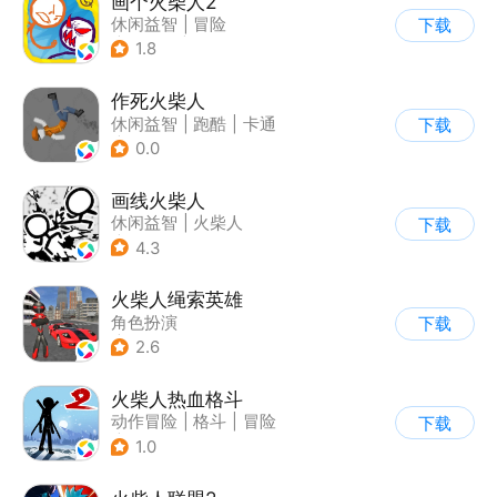
画个火柴人2
休闲益智
|
冒险
下载
|
火柴人
|
单机
1.8
作死火柴人
休闲益智
|
跑酷
|
卡通
下载
|
62游戏
0.0
画线火柴人
休闲益智
|
火柴人
下载
|
DIY
4.3
火柴人绳索英雄
角色扮演
下载
|
第三人称射击
2.6
|
火柴人
|
动作冒险
火柴人热血格斗
动作冒险
|
格斗
|
冒险
下载
|
火柴人
1.0