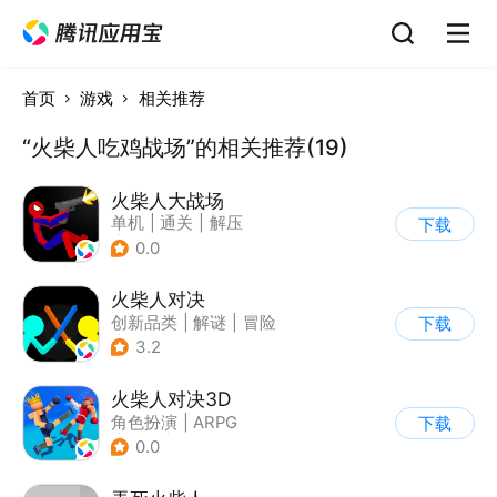
首页
游戏
相关推荐
“火柴人吃鸡战场”的相关推荐(19)
火柴人大战场
单机
|
通关
|
解压
下载
|
火柴人
0.0
火柴人对决
创新品类
|
解谜
|
冒险
下载
|
挑战破纪录
3.2
火柴人对决3D
角色扮演
|
ARPG
下载
|
冒险
|
挑战破纪录
0.0