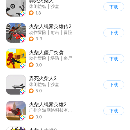
弄死火柴人
休闲益智
|
沙盒
下载
|
火柴人
1.8
火柴人绳索英雄传2
动作冒险
|
射击
|
冒险
下载
|
开放世界
3.3
火柴人僵尸突袭
动作冒险
|
塔防
|
丧尸
下载
|
挑战破纪录
0.0
弄死火柴人2
休闲益智
|
沙盒
下载
5.0
火柴人绳索英雄2
广州合游网络科技有限公司
下载
0.0