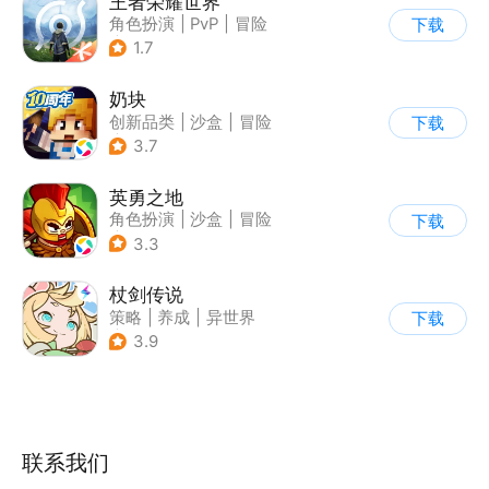
王者荣耀世界
角色扮演
|
PvP
|
冒险
下载
|
开放世界
1.7
奶块
创新品类
|
沙盒
|
冒险
下载
|
开放世界
3.7
英勇之地
角色扮演
|
沙盒
|
冒险
下载
|
steam游戏
3.3
杖剑传说
策略
|
养成
|
异世界
下载
|
二次元
3.9
联系我们