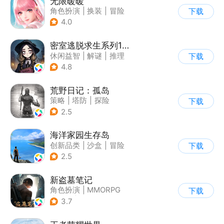
无限暖暖
角色扮演
|
换装
|
冒险
下载
|
开放世界
4.0
密室逃脱求生系列1极地冒险
休闲益智
|
解谜
|
推理
下载
|
密室逃脱
4.8
荒野日记：孤岛
策略
|
塔防
|
探险
下载
|
开放世界
2.5
海洋家园生存岛
创新品类
|
沙盒
|
冒险
下载
|
开放世界
2.5
新盗墓笔记
角色扮演
|
MMORPG
下载
|
冒险
|
盗墓笔记
3.7