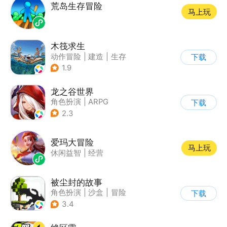
荒岛生存冒险
马上玩
木筏求生
动作冒险
|
建造
|
生存
下载
|
写实
1.9
龙之谷世界
角色扮演
|
ARPG
下载
|
奇幻
|
开放世界
2.3
爱玛大冒险
马上玩
休闲益智
|
经营
被尘封的故事
角色扮演
|
沙盒
|
冒险
下载
|
开放世界
3.4