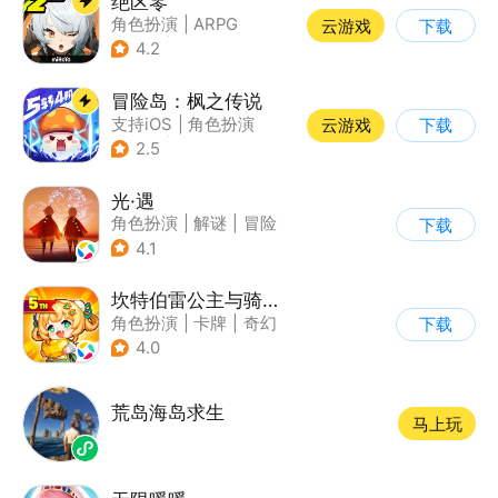
绝区零
角色扮演
|
ARPG
云游戏
下载
|
冒险
|
美少女
4.2
冒险岛：枫之传说
支持iOS
|
角色扮演
云游戏
下载
|
放置
|
冒险
2.5
光·遇
角色扮演
|
解谜
|
冒险
下载
|
开放世界
4.1
坎特伯雷公主与骑士唤醒冠军之剑的奇幻冒险
角色扮演
|
卡牌
|
奇幻
下载
|
剧情
4.0
荒岛海岛求生
马上玩