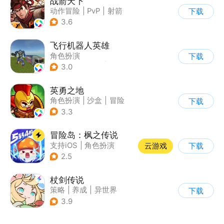
战箭天下
动作冒险
|
PvP
|
射箭
下载
|
怀旧
3.6
飞行机器人英雄
角色扮演
下载
|
第三人称射击
|
科幻
3.0
|
动漫
英勇之地
角色扮演
|
沙盒
|
冒险
下载
|
steam游戏
3.3
冒险岛：枫之传说
支持iOS
|
角色扮演
云游戏
下载
|
放置
|
冒险
2.5
杖剑传说
策略
|
养成
|
异世界
下载
|
二次元
3.9