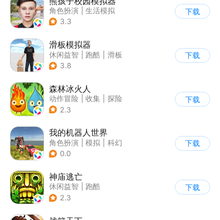
熊孩子校园模拟器
角色扮演
|
生活模拟
下载
|
写实
3.3
滑板模拟器
休闲益智
|
跑酷
|
滑板
下载
|
卡通
3.8
森林冰火人
动作冒险
|
收集
|
探险
下载
|
儿童游戏
2.3
我的机器人世界
角色扮演
|
模拟
|
科幻
下载
|
卡通
0.0
神庙逃亡
休闲益智
|
跑酷
下载
|
欧美风
|
创梦天地
2.3