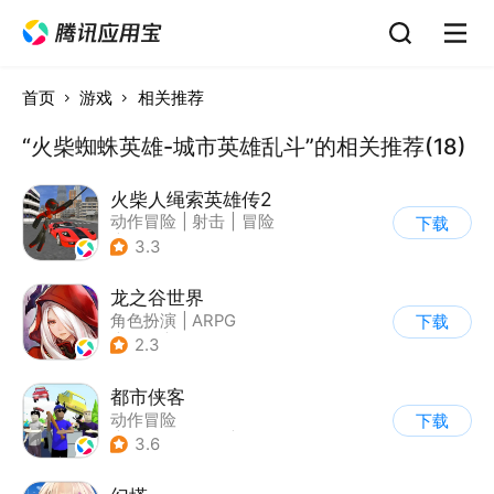
首页
游戏
相关推荐
“火柴蜘蛛英雄-城市英雄乱斗”的相关推荐(18)
火柴人绳索英雄传2
动作冒险
|
射击
|
冒险
下载
|
开放世界
3.3
龙之谷世界
角色扮演
|
ARPG
下载
|
奇幻
|
开放世界
2.3
都市侠客
动作冒险
下载
|
第一人称射击
|
冒险
3.6
|
开放世界