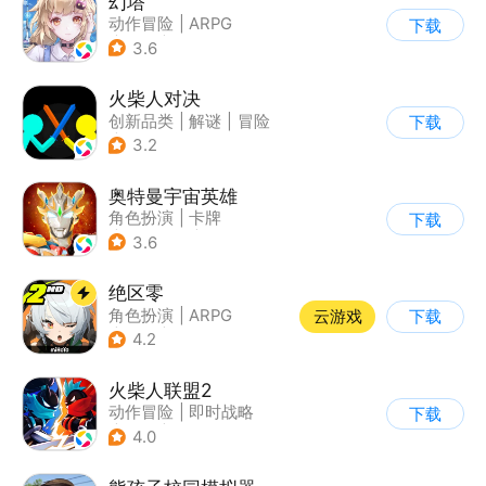
幻塔
动作冒险
|
ARPG
下载
|
奇幻
|
开放世界
3.6
火柴人对决
创新品类
|
解谜
|
冒险
下载
|
挑战破纪录
3.2
奥特曼宇宙英雄
角色扮演
|
卡牌
下载
|
影视改编
|
奥特曼
3.6
绝区零
角色扮演
|
ARPG
云游戏
下载
|
冒险
|
美少女
4.2
火柴人联盟2
动作冒险
|
即时战略
下载
|
冒险
|
横版过关
4.0