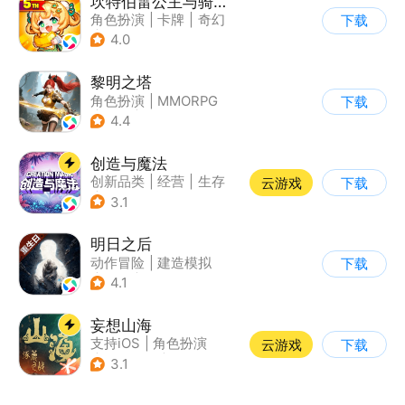
坎特伯雷公主与骑士唤醒冠军之剑的奇幻冒险
角色扮演
|
卡牌
|
奇幻
下载
|
剧情
4.0
黎明之塔
角色扮演
|
MMORPG
下载
|
奇幻
|
暗黑
4.4
创造与魔法
创新品类
|
经营
|
生存
云游戏
下载
|
开放世界
3.1
明日之后
动作冒险
|
建造模拟
下载
|
丧尸
|
明日之后
4.1
妄想山海
支持iOS
|
角色扮演
云游戏
下载
|
店铺经营
|
仙侠
3.1