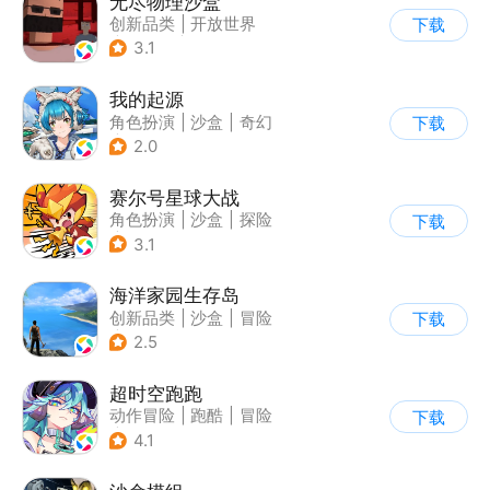
无尽物理沙盒
创新品类
|
开放世界
下载
|
像素风
|
动作冒险
3.1
我的起源
角色扮演
|
沙盒
|
奇幻
下载
|
开放世界
2.0
赛尔号星球大战
角色扮演
|
沙盒
|
探险
下载
|
赛尔号
3.1
海洋家园生存岛
创新品类
|
沙盒
|
冒险
下载
|
开放世界
2.5
超时空跑跑
动作冒险
|
跑酷
|
冒险
下载
|
沙盒
4.1