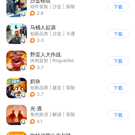
沙盒模组
动作冒险
|
沙盒
|
探险
下载
|
卡通
2.8
马桶人起源
创新品类
|
沙盒
|
卡通
下载
|
建造
3.0
野蛮人大作战
休闲益智
|
Roguelike
下载
|
奇幻
|
卡通
3.7
奶块
创新品类
|
建造
|
冒险
下载
|
开放世界
3.7
光·遇
角色扮演
|
解谜
|
冒险
下载
|
开放世界
4.1