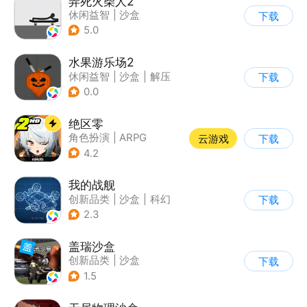
弄死火柴人2
休闲益智
|
沙盒
下载
5.0
水果游乐场2
休闲益智
|
沙盒
|
解压
下载
|
脑洞
0.0
绝区零
角色扮演
|
ARPG
云游戏
下载
|
冒险
|
美少女
4.2
我的战舰
创新品类
|
沙盒
|
科幻
下载
|
开放世界
2.3
盖瑞沙盒
创新品类
|
沙盒
下载
|
像素风
|
DIY
1.5