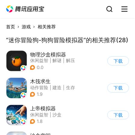
首页
游戏
相关推荐
“迷你冒险狗-狗狗冒险模拟器”的相关推荐(28)
物理沙盒模拟器
休闲益智
|
解谜
|
解压
下载
|
脑洞
0.0
木筏求生
动作冒险
|
建造
|
生存
下载
|
写实
1.9
上帝模拟器
休闲益智
|
沙盒
下载
|
建造模拟
1.8