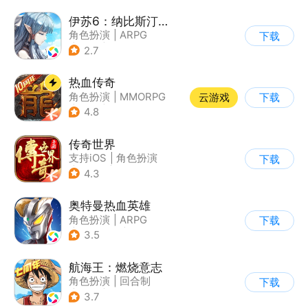
伊苏6：纳比斯汀的方舟
角色扮演
|
ARPG
下载
|
奇幻
|
二次元
2.7
热血传奇
角色扮演
|
MMORPG
云游戏
下载
|
传奇
|
千人同屏
4.8
传奇世界
支持iOS
|
角色扮演
下载
|
ARPG
|
传奇
4.3
奥特曼热血英雄
角色扮演
|
ARPG
下载
|
动漫改编
|
奥特曼
3.5
航海王：燃烧意志
角色扮演
|
回合制
下载
|
奇幻
|
海贼王
3.7