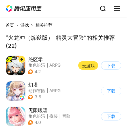
首页
游戏
相关推荐
“火龙冲（炼狱版）-精灵大冒险”的相关推荐
(22)
绝区零
角色扮演
|
ARPG
云游戏
下载
|
冒险
|
美少女
4.2
幻塔
动作冒险
|
ARPG
下载
|
奇幻
|
开放世界
3.6
无限暖暖
角色扮演
|
换装
|
冒险
下载
|
开放世界
4.0