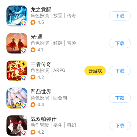
龙之觉醒
角色扮演
|
放置
|
传奇
下载
|
千人同屏
4.5
光·遇
角色扮演
|
解谜
|
冒险
下载
|
开放世界
4.1
王者传奇
角色扮演
|
ARPG
云游戏
下载
|
传奇
|
千人同屏
4.2
凹凸世界
角色扮演
|
回合制
下载
|
动漫改编
|
凹凸世界
4.4
战双帕弥什
动作冒险
|
格斗
|
科幻
下载
|
美少女
4.2