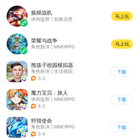
炼狱战机
马上玩
休闲益智
|
创新品类
荣耀与战争
马上玩
角色扮演
|
MMORPG
熊孩子校园模拟器
角色扮演
|
生活模拟
下载
|
写实
3.3
魔力宝贝：旅人
休闲益智
|
MMORPG
下载
|
异世界
|
魔力宝贝
4.3
狩猎使命
角色扮演
|
MMORPG
下载
|
奇幻
|
开放世界
3.4