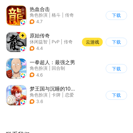
热血合击
角色扮演
|
格斗
|
传奇
下载
|
千人同屏
4.7
原始传奇
休闲益智
|
PvP
|
传奇
云游戏
下载
|
自由交易
4.4
一拳超人：最强之男
角色扮演
|
回合制
下载
|
动漫改编
|
一拳超人
4.6
梦王国与沉睡的100王子
角色扮演
|
卡牌
|
恋爱
下载
|
乙女
3.6