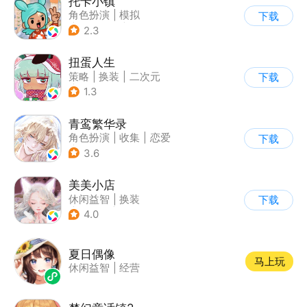
托卡小镇
角色扮演
|
模拟
下载
|
儿童游戏
|
Q版
2.3
扭蛋人生
策略
|
换装
|
二次元
下载
|
休闲益智
1.3
青鸾繁华录
角色扮演
|
收集
|
恋爱
下载
|
女性向
3.6
美美小店
休闲益智
|
换装
下载
|
女性向
|
卡通
4.0
夏日偶像
马上玩
休闲益智
|
经营