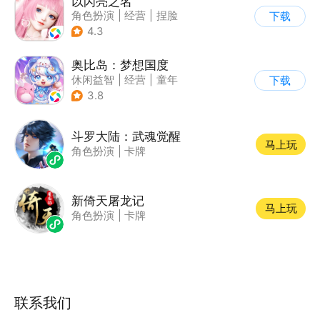
以闪亮之名
角色扮演
|
经营
|
捏脸
下载
|
二次元
4.3
奥比岛：梦想国度
休闲益智
|
经营
|
童年
下载
|
萌系
3.8
斗罗大陆：武魂觉醒
马上玩
角色扮演
|
卡牌
新倚天屠龙记
马上玩
角色扮演
|
卡牌
联系我们