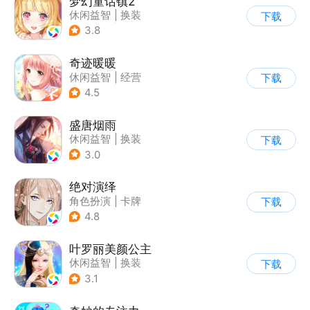
梦幻童话镇2
休闲益智
|
换装
下载
|
女性向
|
二次元
3.8
奇迹暖暖
休闲益智
|
经营
下载
|
美少女
|
动漫
4.5
盛唐烟雨
休闲益智
|
换装
下载
|
架空历史
|
剧情
3.0
绝对演绎
角色扮演
|
卡牌
下载
|
演艺圈
|
女性向
4.8
叶罗丽美颜公主
休闲益智
|
换装
下载
|
动漫改编
3.1
|
精灵梦叶罗丽