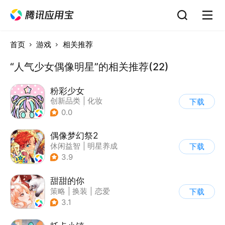
首页
游戏
相关推荐
“人气少女偶像明星”的相关推荐(22)
粉彩少女
创新品类
|
化妆
下载
|
女性向
|
卡通
0.0
偶像梦幻祭2
休闲益智
|
明星养成
下载
|
音乐
|
偶像梦幻祭
3.9
甜甜的你
策略
|
换装
|
恋爱
下载
|
乙女
3.1