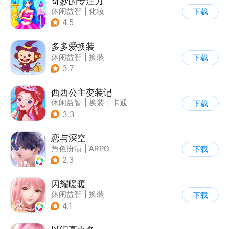
奇妙的专注力
休闲益智
|
化妆
下载
|
宝宝巴士
|
儿童游戏
4.5
多多爱换装
休闲益智
|
换装
下载
|
儿童游戏
|
卡通
3.7
西西公主变装记
休闲益智
|
换装
|
卡通
下载
3.3
恋与深空
角色扮演
|
ARPG
下载
|
恋爱
|
乙女
2.3
闪耀暖暖
休闲益智
|
换装
下载
|
美少女
|
二次元
4.1