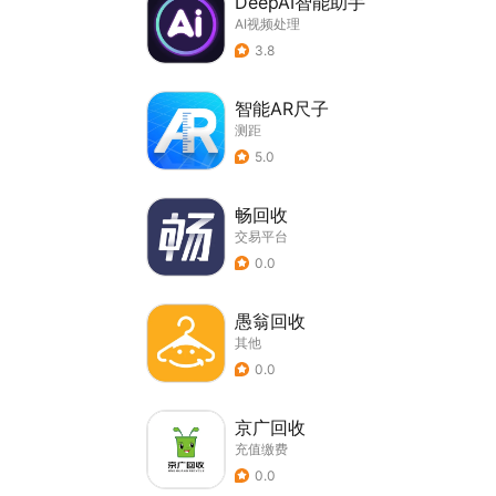
DeepAI智能助手
AI视频处理
3.8
智能AR尺子
测距
5.0
畅回收
交易平台
0.0
愚翁回收
其他
0.0
京广回收
充值缴费
0.0