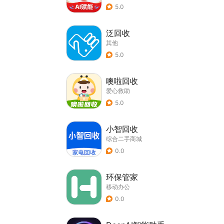
5.0
泛回收
其他
5.0
噢啦回收
爱心救助
5.0
小智回收
综合二手商城
0.0
环保管家
移动办公
0.0