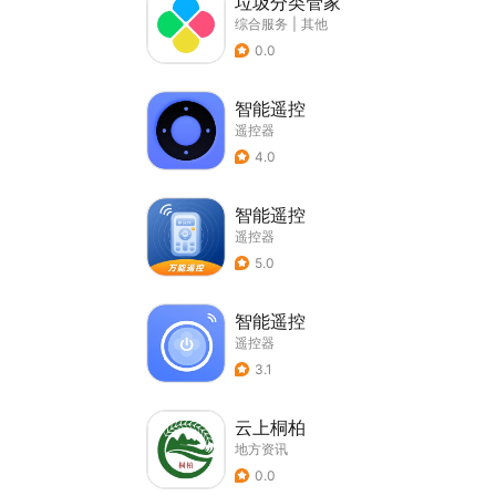
垃圾分类管家
综合服务
|
其他
0.0
智能遥控
遥控器
4.0
智能遥控
遥控器
5.0
智能遥控
遥控器
3.1
云上桐柏
地方资讯
0.0