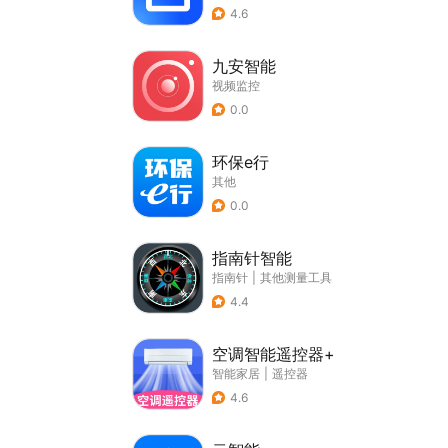
4.6
九安智能
视频监控
0.0
环保e行
其他
0.0
指南针智能
指南针
|
其他测量工具
4.4
空调智能遥控器+
智能家居
|
遥控器
4.6