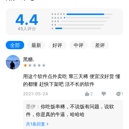
4.4
45人评分
全部
最新
好评
中评
差评
黑糖.
用这个软件点外卖吃 窜三天稀 便宜没好货 懂
的都懂 赶快下架吧 活不长的软件
2021-05-24
2
1
墨伊
：
你吃饭串稀，不说饭有问题，说软
件，你是真的牛逼，哈哈哈
共
1
条回复