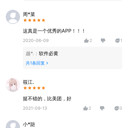
周*菜
这真是一个优秀的APP！！！
2020-06-09
2
1
越*.
：
软件必黄
共
1
条回复
筱江.
挺不错的，比美团，好
2021-09-13
2
0
小*跶